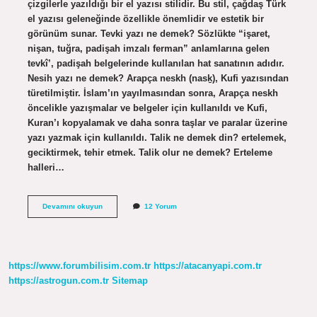
çizgilerle yazıldığı bir el yazısı stilidir. Bu stil, çağdaş Türk
el yazısı geleneğinde özellikle önemlidir ve estetik bir
görünüm sunar. Tevki yazı ne demek? Sözlükte “işaret,
nişan, tuğra, padişah imzalı ferman” anlamlarına gelen
tevkî’, padişah belgelerinde kullanılan hat sanatının adıdır.
Nesih yazı ne demek? Arapça neskh (nasḵ), Kufi yazısından
türetilmiştir. İslam’ın yayılmasından sonra, Arapça neskh
öncelikle yazışmalar ve belgeler için kullanıldı ve Kufi,
Kuran’ı kopyalamak ve daha sonra taşlar ve paralar üzerine
yazı yazmak için kullanıldı. Talik ne demek din? ertelemek,
geciktirmek, tehir etmek. Talik olur ne demek? Erteleme
halleri…
Talik
Devamını okuyun
12 Yorum
Yazı
Nedir
https://www.forumbilisim.com.tr
https://atacanyapi.com.tr
https://astrogun.com.tr
Sitemap