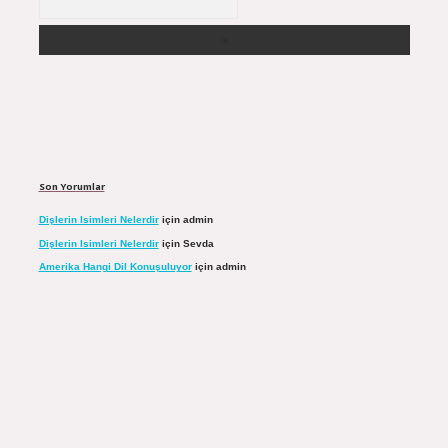
Son Yorumlar
Dişlerin Isimleri Nelerdir
için
admin
Dişlerin Isimleri Nelerdir
için
Sevda
Amerika Hangi Dil Konuşuluyor
için
admin