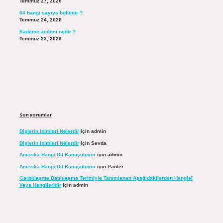
Temmuz 27, 2026
64 hangi sayıya bölünür ?
Temmuz 24, 2026
Kademe açılımı nedir ?
Temmuz 23, 2026
Son yorumlar
Dişlerin Isimleri Nelerdir
için
admin
Dişlerin Isimleri Nelerdir
için
Sevda
Amerika Hangi Dil Konuşuluyor
için
admin
Amerika Hangi Dil Konuşuluyor
için
Panter
Garblılaşma Batılılaşma Terimiyle Tanımlanan Aşağıdakilerden Hangisi
Veya Hangileridir
için
admin