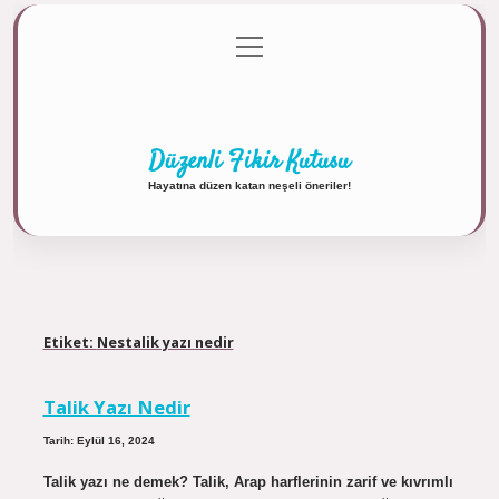
menüyü
Anasayfa
Gizlilik Politikası
Yasal Uyarı
aç
Hakkımızda
Düzenli Fikir Kutusu
Hayatına düzen katan neşeli öneriler!
Etiket:
Nestalik yazı nedir
Talik Yazı Nedir
Tarih: Eylül 16, 2024
Talik yazı ne demek? Talik, Arap harflerinin zarif ve kıvrımlı