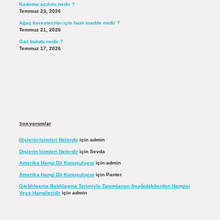
Kademe açılımı nedir ?
Temmuz 23, 2026
Ağaç keresteciler için ham madde midir ?
Temmuz 21, 2026
Gaz bulutu nedir ?
Temmuz 17, 2026
Son yorumlar
Dişlerin Isimleri Nelerdir
için
admin
Dişlerin Isimleri Nelerdir
için
Sevda
Amerika Hangi Dil Konuşuluyor
için
admin
Amerika Hangi Dil Konuşuluyor
için
Panter
Garblılaşma Batılılaşma Terimiyle Tanımlanan Aşağıdakilerden Hangisi
Veya Hangileridir
için
admin