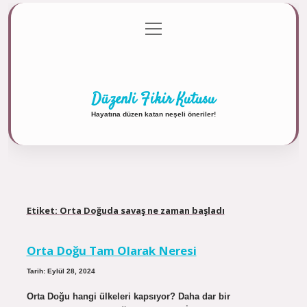
menüyü
Anasayfa
Gizlilik Politikası
Yasal Uyarı
aç
Hakkımızda
Düzenli Fikir Kutusu
Hayatına düzen katan neşeli öneriler!
Etiket:
Orta Doğuda savaş ne zaman başladı
Orta Doğu Tam Olarak Neresi
Tarih: Eylül 28, 2024
Orta Doğu hangi ülkeleri kapsıyor? Daha dar bir