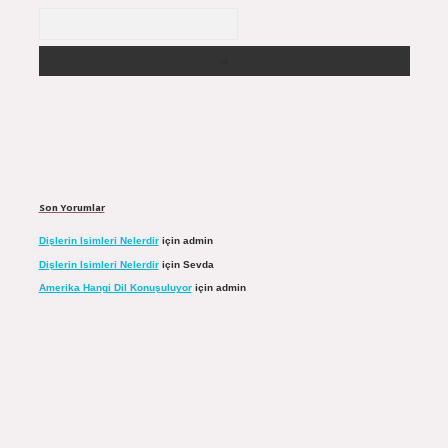
Arama
Son Yorumlar
Dişlerin Isimleri Nelerdir
için
admin
Dişlerin Isimleri Nelerdir
için
Sevda
Amerika Hangi Dil Konuşuluyor
için
admin