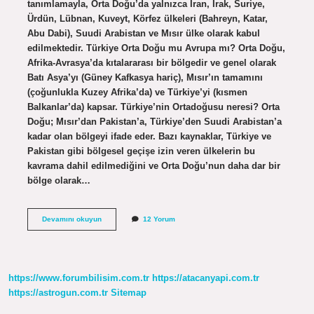
tanımlamayla, Orta Doğu’da yalnızca İran, Irak, Suriye,
Ürdün, Lübnan, Kuveyt, Körfez ülkeleri (Bahreyn, Katar,
Abu Dabi), Suudi Arabistan ve Mısır ülke olarak kabul
edilmektedir. Türkiye Orta Doğu mu Avrupa mı? Orta Doğu,
Afrika-Avrasya’da kıtalararası bir bölgedir ve genel olarak
Batı Asya’yı (Güney Kafkasya hariç), Mısır’ın tamamını
(çoğunlukla Kuzey Afrika’da) ve Türkiye’yi (kısmen
Balkanlar’da) kapsar. Türkiye’nin Ortadoğusu neresi? Orta
Doğu; Mısır’dan Pakistan’a, Türkiye’den Suudi Arabistan’a
kadar olan bölgeyi ifade eder. Bazı kaynaklar, Türkiye ve
Pakistan gibi bölgesel geçişe izin veren ülkelerin bu
kavrama dahil edilmediğini ve Orta Doğu’nun daha dar bir
bölge olarak…
Orta
Devamını okuyun
12 Yorum
Doğu
Tam
Olarak
Neresi
https://www.forumbilisim.com.tr
https://atacanyapi.com.tr
https://astrogun.com.tr
Sitemap