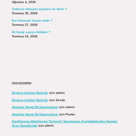
Ağustos 4, 2026
Cebirsel olmayan sayılara ne denir ?
Temmuz 30, 2026
Kur korumalı haram mıdır ?
Temmuz 27, 2026
64 hangi sayıya bölünür ?
Temmuz 24, 2026
Son yorumlar
Dişlerin Isimleri Nelerdir
için
admin
Dişlerin Isimleri Nelerdir
için
Sevda
Amerika Hangi Dil Konuşuluyor
için
admin
Amerika Hangi Dil Konuşuluyor
için
Panter
Garblılaşma Batılılaşma Terimiyle Tanımlanan Aşağıdakilerden Hangisi
Veya Hangileridir
için
admin