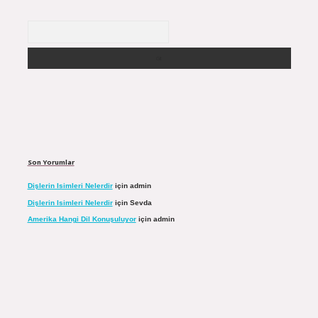
Arama
Son Yorumlar
Dişlerin Isimleri Nelerdir
için
admin
Dişlerin Isimleri Nelerdir
için
Sevda
Amerika Hangi Dil Konuşuluyor
için
admin