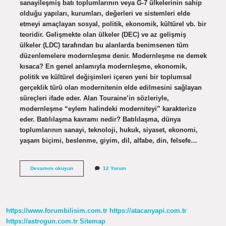
sanayileşmiş batı toplumlarının veya G-7 ülkelerinin sahip
olduğu yapıları, kurumları, değerleri ve sistemleri elde
etmeyi amaçlayan sosyal, politik, ekonomik, kültürel vb. bir
teoridir. Gelişmekte olan ülkeler (DEC) ve az gelişmiş
ülkeler (LDC) tarafından bu alanlarda benimsenen tüm
düzenlemelere modernleşme denir. Modernleşme ne demek
kısaca? En genel anlamıyla modernleşme, ekonomik,
politik ve kültürel değişimleri içeren yeni bir toplumsal
gerçeklik türü olan modernitenin elde edilmesini sağlayan
süreçleri ifade eder. Alan Touraine’in sözleriyle,
modernleşme “eylem halindeki moderniteyi” karakterize
eder. Batılılaşma kavramı nedir? Batılılaşma, dünya
toplumlarının sanayi, teknoloji, hukuk, siyaset, ekonomi,
yaşam biçimi, beslenme, giyim, dil, alfabe, din, felsefe…
Batılılaşma
Devamını okuyun
12 Yorum
Ve
Modernleşme
Nedir
https://www.forumbilisim.com.tr
https://atacanyapi.com.tr
https://astrogun.com.tr
Sitemap