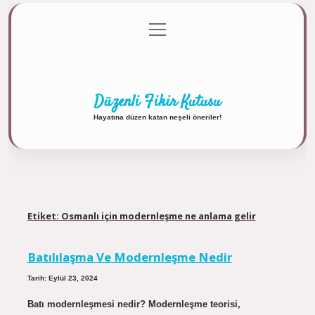
menüyü
Anasayfa
Gizlilik Politikası
Yasal Uyarı
aç
Hakkımızda
Düzenli Fikir Kutusu
Hayatına düzen katan neşeli öneriler!
Etiket:
Osmanlı için modernleşme ne anlama gelir
Batılılaşma Ve Modernleşme Nedir
Tarih: Eylül 23, 2024
Batı modernleşmesi nedir? Modernleşme teorisi,