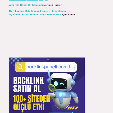
Amerika Hangi Dil Konuşuluyor
için
Panter
Garblılaşma Batılılaşma Terimiyle Tanımlanan
Aşağıdakilerden Hangisi Veya Hangileridir
için
admin