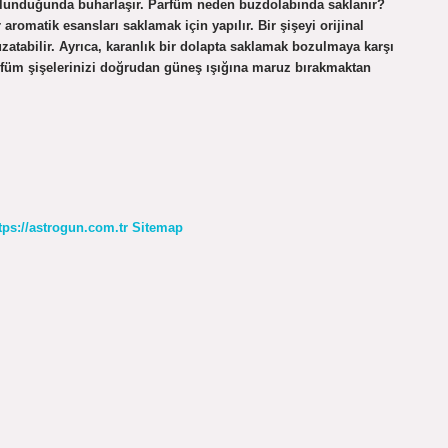
solunduğunda buharlaşır. Parfüm neden buzdolabında saklanır?
aromatik esansları saklamak için yapılır. Bir şişeyi orijinal
atabilir. Ayrıca, karanlık bir dolapta saklamak bozulmaya karşı
rfüm şişelerinizi doğrudan güneş ışığına maruz bırakmaktan
tps://astrogun.com.tr
Sitemap