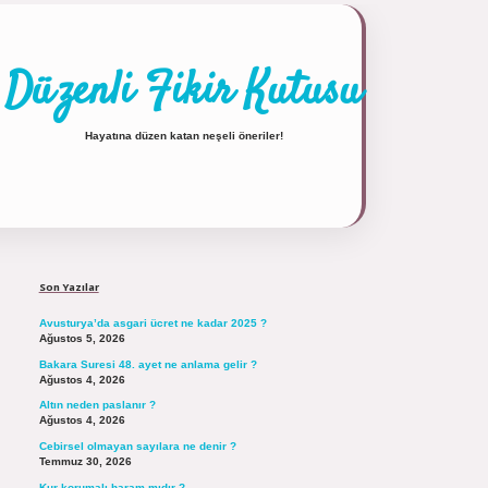
Düzenli Fikir Kutusu
Hayatına düzen katan neşeli öneriler!
Sidebar
https://tulipbett.net/
Son Yazılar
Avusturya’da asgari ücret ne kadar 2025 ?
Ağustos 5, 2026
Bakara Suresi 48. ayet ne anlama gelir ?
Ağustos 4, 2026
Altın neden paslanır ?
Ağustos 4, 2026
Cebirsel olmayan sayılara ne denir ?
Temmuz 30, 2026
Kur korumalı haram mıdır ?