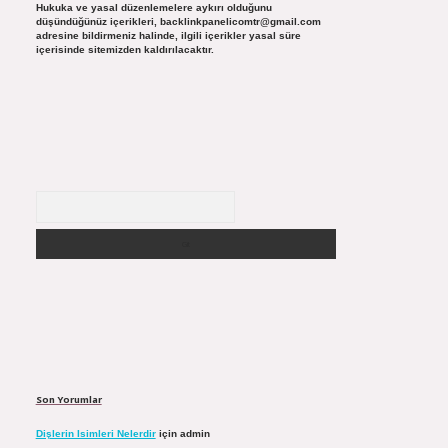
Hukuka ve yasal düzenlemelere aykırı olduğunu
düşündüğünüz içerikleri,
backlinkpanelicomtr@gmail.com
adresine bildirmeniz halinde, ilgili içerikler yasal süre
içerisinde sitemizden kaldırılacaktır.
Arama
Son Yorumlar
Dişlerin Isimleri Nelerdir
için
admin