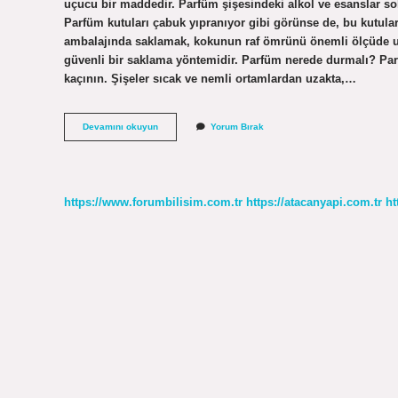
uçucu bir maddedir. Parfüm şişesindeki alkol ve esanslar 
Parfüm kutuları çabuk yıpranıyor gibi görünse de, bu kutular 
ambalajında ​​saklamak, kokunun raf ömrünü önemli ölçüde uz
güvenli bir saklama yöntemidir. Parfüm nerede durmalı? Pa
kaçının. Şişeler sıcak ve nemli ortamlardan uzakta,…
Parfüm
Devamını okuyun
Yorum Bırak
En
Iyi
Nerede
Saklanır
https://www.forumbilisim.com.tr
https://atacanyapi.com.tr
ht