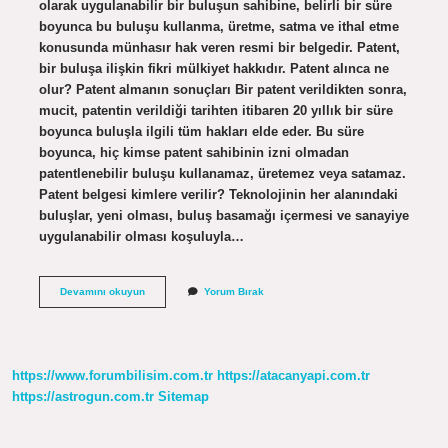
olarak uygulanabilir bir buluşun sahibine, belirli bir süre
boyunca bu buluşu kullanma, üretme, satma ve ithal etme
konusunda münhasır hak veren resmi bir belgedir. Patent,
bir buluşa ilişkin fikri mülkiyet hakkıdır. Patent alınca ne
olur? Patent almanın sonuçları Bir patent verildikten sonra,
mucit, patentin verildiği tarihten itibaren 20 yıllık bir süre
boyunca buluşla ilgili tüm hakları elde eder. Bu süre
boyunca, hiç kimse patent sahibinin izni olmadan
patentlenebilir buluşu kullanamaz, üretemez veya satamaz.
Patent belgesi kimlere verilir? Teknolojinin her alanındaki
buluşlar, yeni olması, buluş basamağı içermesi ve sanayiye
uygulanabilir olması koşuluyla…
Patent
Devamını okuyun
Yorum Bırak
Belgesi
Nedir
Ne
Işe
Yarar
https://www.forumbilisim.com.tr
https://atacanyapi.com.tr
https://astrogun.com.tr
Sitemap