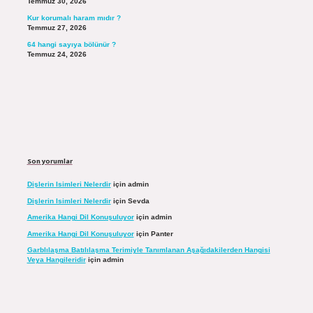
Temmuz 30, 2026
Kur korumalı haram mıdır ?
Temmuz 27, 2026
64 hangi sayıya bölünür ?
Temmuz 24, 2026
Son yorumlar
Dişlerin Isimleri Nelerdir
için
admin
Dişlerin Isimleri Nelerdir
için
Sevda
Amerika Hangi Dil Konuşuluyor
için
admin
Amerika Hangi Dil Konuşuluyor
için
Panter
Garblılaşma Batılılaşma Terimiyle Tanımlanan Aşağıdakilerden Hangisi
Veya Hangileridir
için
admin