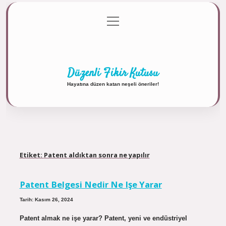
menüyü
Anasayfa
Gizlilik Politikası
Yasal Uyarı
aç
Hakkımızda
Düzenli Fikir Kutusu
Hayatına düzen katan neşeli öneriler!
Etiket:
Patent aldıktan sonra ne yapılır
Patent Belgesi Nedir Ne Işe Yarar
Tarih: Kasım 26, 2024
Patent almak ne işe yarar? Patent, yeni ve endüstriyel