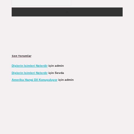
Son Yorumlar
Dişlerin Isimleri Nelerdir
için
admin
Dişlerin Isimleri Nelerdir
için
Sevda
Amerika Hangi Dil Konuşuluyor
için
admin