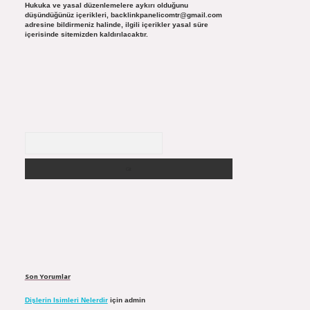
Hukuka ve yasal düzenlemelere aykırı olduğunu
düşündüğünüz içerikleri,
backlinkpanelicomtr@gmail.com
adresine bildirmeniz halinde, ilgili içerikler yasal süre
içerisinde sitemizden kaldırılacaktır.
Arama
Son Yorumlar
Dişlerin Isimleri Nelerdir
için
admin