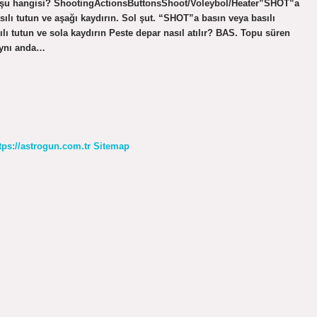
 tuşu hangisi? ShootingActionsButtonsShoot/Voleybol/Heater”SHOT”a
sılı tutun ve aşağı kaydırın. Sol şut. “SHOT”a basın veya basılı
lı tutun ve sola kaydırın Peste depar nasıl atılır? BAS. Topu süren
aynı anda…
tps://astrogun.com.tr
Sitemap