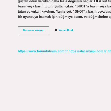
güçten ödün verirken daha fazla doğruluk sağlar. FIFA şut
basın veya basılı tutun. Şuttan çıkın. “SHOT”a basın veya ba
tutun ve yukarı kaydırın. Yanlış şut. “SHOT”a basın veya bası
bir oyuncuya basmak için düğmeye basın. ve düğmelerine 
Peste
Devamını okuyun
Yorum Bırak
Şut
Hangi
Tuş
https://www.forumbilisim.com.tr
https://atacanyapi.com.tr
ht