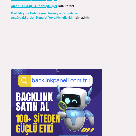
Amerika Hangi Dil Konuşuluyor
için
Panter
Garblılaşma Batılılaşma Terimiyle Tanımlanan
Aşağıdakilerden Hangisi Veya Hangileridir
için
admin