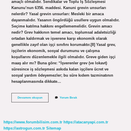
amaçlı olmalıdır. Sendikalar ve Toplu İş Sözleşmesi
Kanunu’nun 6356. maddesi. Kanuni grevin unsurları
nelerdir? Yasal grevin unsurları: Mesleki bir amaca
dayanmalıdır. Yasanın öngördüğü usullere uygun olmalıdır.
Seçime katılma hakkını engellememelidir. Grevin amacı
nedir? Grev hakkının temel amacı, toplumsal adaletsizliği
ortadan kaldırmak ve işverene karşı ekonomik olarak
genellikle zayıf olan işçi sınıfını korumaktır.[8] Yasal grev,
işçilerin ekonomik, sosyal durumunu ve çalışma
koşullarını düzenlemekle ilgili olmalıdır. Greve giden işçi
maaş alır mı? Buna göre: “İşverenler grev (ve lokavt)
süresince iş sözleşmesi askıda kalan işçilere ücret ve
sosyal yardım ödeyemezler; bu süre kıdem tazminatının
hesaplanmasında dikkate…
Grevin
Devamını okuyun
Yorum Bırak
Özellikleri
Nelerdir
https://www.forumbilisim.com.tr
https://atacanyapi.com.tr
https://astrogun.com.tr
Sitemap