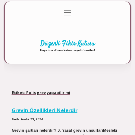
menüyü
Anasayfa
Gizlilik Politikası
Yasal Uyarı
aç
Hakkımızda
Düzenli Fikir Kutusu
Hayatına düzen katan neşeli öneriler!
Etiket:
Polis grev yapabilir mi
Grevin Özellikleri Nelerdir
Tarih: Aralık 23, 2024
Grevin şartları nelerdir? 3. Yasal grevin unsurlarıMesleki