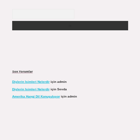
Arama
Son Yorumlar
Dişlerin Isimleri Nelerdir
için
admin
Dişlerin Isimleri Nelerdir
için
Sevda
Amerika Hangi Dil Konuşuluyor
için
admin