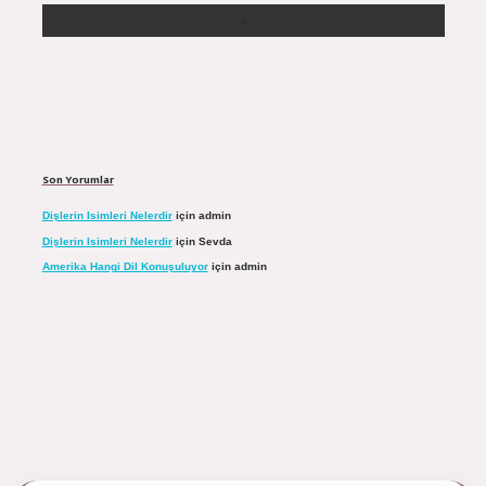
Son Yorumlar
Dişlerin Isimleri Nelerdir
için
admin
Dişlerin Isimleri Nelerdir
için
Sevda
Amerika Hangi Dil Konuşuluyor
için
admin
ulipbett.net/