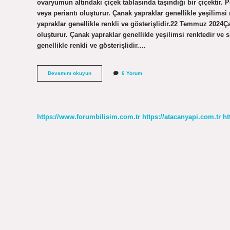
ovaryumun altındaki çiçek tablasında taşındığı bir çiçektir. P
veya periantı oluşturur. Çanak yapraklar genellikle yeşilimsi
yapraklar genellikle renkli ve gösterişlidir.22 Temmuz 2024Ça
oluşturur. Çanak yapraklar genellikle yeşilimsi renktedir ve 
genellikle renkli ve gösterişlidir.…
Hipogin
Devamını okuyun
6 Yorum
Çiçek
Ne
Demek
https://www.forumbilisim.com.tr
https://atacanyapi.com.tr
ht