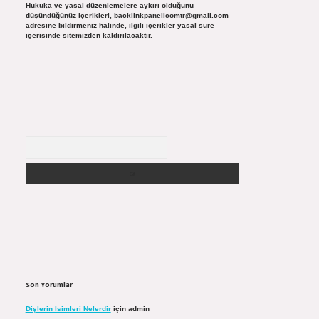
Hukuka ve yasal düzenlemelere aykırı olduğunu
düşündüğünüz içerikleri,
backlinkpanelicomtr@gmail.com
adresine bildirmeniz halinde, ilgili içerikler yasal süre
içerisinde sitemizden kaldırılacaktır.
Arama
Son Yorumlar
Dişlerin Isimleri Nelerdir
için
admin