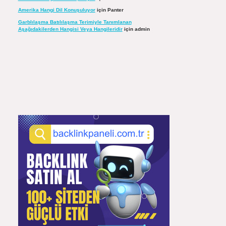
Amerika Hangi Dil Konuşuluyor
için
Panter
Garblılaşma Batılılaşma Terimiyle Tanımlanan
Aşağıdakilerden Hangisi Veya Hangileridir
için
admin