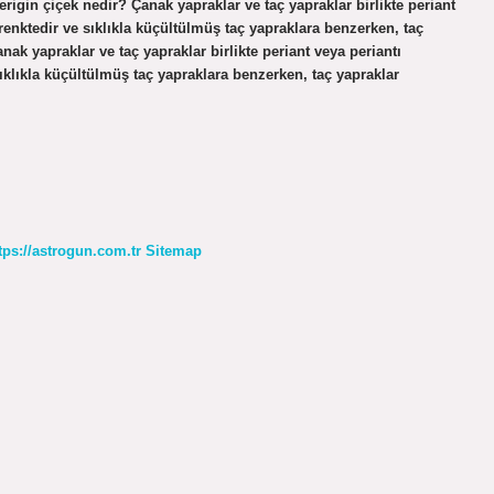
erigin çiçek nedir? Çanak yapraklar ve taç yapraklar birlikte periant
 renktedir ve sıklıkla küçültülmüş taç yapraklara benzerken, taç
nak yapraklar ve taç yapraklar birlikte periant veya periantı
sıklıkla küçültülmüş taç yapraklara benzerken, taç yapraklar
tps://astrogun.com.tr
Sitemap