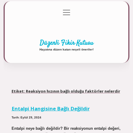
menüyü
Anasayfa
Gizlilik Politikası
Yasal Uyarı
aç
Hakkımızda
Düzenli Fikir Kutusu
Hayatına düzen katan neşeli öneriler!
Etiket:
Reaksiyon hızının bağlı olduğu faktörler nelerdir
Entalpi Hangisine Bağlı Değildir
Tarih: Eylül 29, 2024
Entalpi neye bağlı değildir? Bir reaksiyonun entalpi değeri,