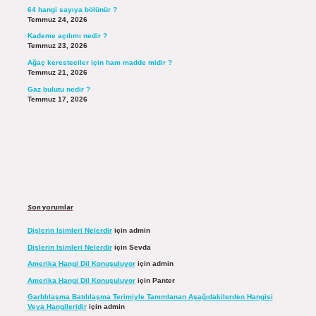
64 hangi sayıya bölünür ?
Temmuz 24, 2026
Kademe açılımı nedir ?
Temmuz 23, 2026
Ağaç keresteciler için ham madde midir ?
Temmuz 21, 2026
Gaz bulutu nedir ?
Temmuz 17, 2026
Son yorumlar
Dişlerin Isimleri Nelerdir
için
admin
Dişlerin Isimleri Nelerdir
için
Sevda
Amerika Hangi Dil Konuşuluyor
için
admin
Amerika Hangi Dil Konuşuluyor
için
Panter
Garblılaşma Batılılaşma Terimiyle Tanımlanan Aşağıdakilerden Hangisi
Veya Hangileridir
için
admin