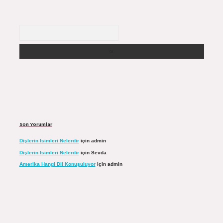
Arama
Son Yorumlar
Dişlerin Isimleri Nelerdir
için
admin
Dişlerin Isimleri Nelerdir
için
Sevda
Amerika Hangi Dil Konuşuluyor
için
admin