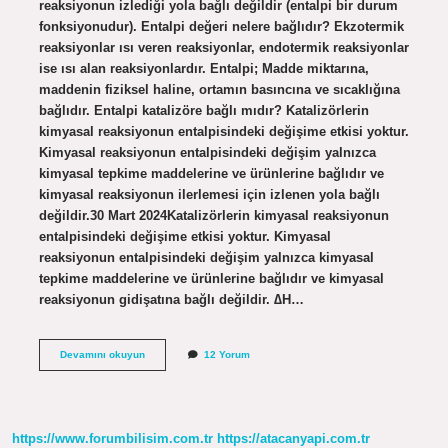
reaksiyonun izlediği yola bağlı değildir (entalpi bir durum
fonksiyonudur). Entalpi değeri nelere bağlıdır? Ekzotermik
reaksiyonlar ısı veren reaksiyonlar, endotermik reaksiyonlar
ise ısı alan reaksiyonlardır. Entalpi; Madde miktarına,
maddenin fiziksel haline, ortamın basıncına ve sıcaklığına
bağlıdır. Entalpi katalizöre bağlı mıdır? Katalizörlerin
kimyasal reaksiyonun entalpisindeki değişime etkisi yoktur.
Kimyasal reaksiyonun entalpisindeki değişim yalnızca
kimyasal tepkime maddelerine ve ürünlerine bağlıdır ve
kimyasal reaksiyonun ilerlemesi için izlenen yola bağlı
değildir.30 Mart 2024Katalizörlerin kimyasal reaksiyonun
entalpisindeki değişime etkisi yoktur. Kimyasal
reaksiyonun entalpisindeki değişim yalnızca kimyasal
tepkime maddelerine ve ürünlerine bağlıdır ve kimyasal
reaksiyonun gidişatına bağlı değildir. ∆H…
Entalpi
Devamını okuyun
12 Yorum
Hangisine
Bağlı
Değildir
https://www.forumbilisim.com.tr
https://atacanyapi.com.tr