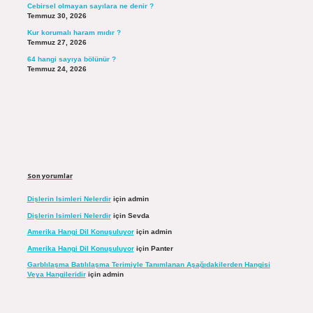
Cebirsel olmayan sayılara ne denir ?
Temmuz 30, 2026
Kur korumalı haram mıdır ?
Temmuz 27, 2026
64 hangi sayıya bölünür ?
Temmuz 24, 2026
Son yorumlar
Dişlerin Isimleri Nelerdir
için
admin
Dişlerin Isimleri Nelerdir
için
Sevda
Amerika Hangi Dil Konuşuluyor
için
admin
Amerika Hangi Dil Konuşuluyor
için
Panter
Garblılaşma Batılılaşma Terimiyle Tanımlanan Aşağıdakilerden Hangisi
Veya Hangileridir
için
admin