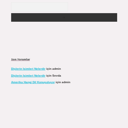
Arama
Son Yorumlar
Dişlerin Isimleri Nelerdir
için
admin
Dişlerin Isimleri Nelerdir
için
Sevda
Amerika Hangi Dil Konuşuluyor
için
admin