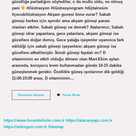
güzelliğe parladığını söylediler, o da mutlu oldu, ne olmuş
yani
#ilüstrasyon #ilüstrasyongram #dijitalresim
#çocukilüstrasyon Akşam gunesi kime vurar? Sabah
güneşi herkes için aynıdır ama akşam güneşi parası
olanları etkiler. Sabah güneşi ne demek? Atalarımız; Sabah
güneşi idrar yapanlara, gece yatanlara, akşam güneşi ise
güzellere doğar demiş. Gece yatağa işeyenler uyanınca fark
edildiği için sabah güneşi işeyenlere; akşam güneşi ise
güzellere atfedilmiştir. İkindi güneşi faydalı mı? D
vitamininin en etkili olduğu dönem olan Mart-Ekim ayları
arasında, koruyucu krem ​​kullanmadan günde 10-15 dakika
güneşlenmek gerekir. Özellikle güneş ışınlarının dik geldiği
11:00-15:00 arası, D vitamininin…
Ikindi
Devamını okuyun
Yorum Bırak
Güneşi
Kime
https://www.forumbilisim.com.tr
https://atacanyapi.com.tr
https://astrogun.com.tr
Sitemap