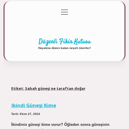
menüyü
Anasayfa
Gizlilik Politikası
Yasal Uyarı
aç
Hakkımızda
Düzenli Fikir Kutusu
Hayatına düzen katan neşeli öneriler!
Etiket:
Sabah güneşi ne taraftan doğar
Ikindi Güneşi Kime
Tarih: Ekim 27, 2024
İkindinin güneşi kime vurur? Öğleden sonra güneşinin