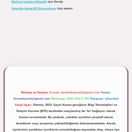
Dişlerin Isimleri Nelerdir
için
Sevda
Amerika Hangi Dil Konuşuluyor
için
admin
ulipbett.net/
Reklam ve İletişim:
E-mail:
backlinkpaneli@gmail.com
Teams:
forumhizmeti@gmail.com
Whatsapp: 0262 606 0 726
Telegram: @karabul
Yasal Uyarı:
Sitemiz, 5651 Sayılı Kanun gereğince Bilgi Teknolojileri ve
İletişim Kurumu (BTK) tarafından onaylanmış bir Yer Sağlayıcı olarak
hizmet vermektedir. Bu nedenle, sitedeki içerikleri proaktif olarak
denetleme veya araştırma yükümlülüğümüz bulunmamaktadır. Ancak,
üyelerimiz yazdıkları içeriklerin sorumluluğunu taşımakta olup, siteye üye