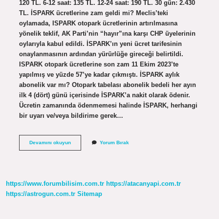
120 TL. 6-12 saat: 135 TL. 12-24 saat: 190 TL. 30 gün: 2.430
TL. İSPARK ücretlerine zam geldi mi? Meclis’teki
oylamada, ISPARK otopark ücretlerinin artırılmasına
yönelik teklif, AK Parti’nin “hayır”ına karşı CHP üyelerinin
oylarıyla kabul edildi. İSPARK’ın yeni ücret tarifesinin
onaylanmasının ardından yürürlüğe gireceği belirtildi.
ISPARK otopark ücretlerine son zam 11 Ekim 2023’te
yapılmış ve yüzde 57’ye kadar çıkmıştı. İSPARK aylık
abonelik var mı? Otopark tabelası abonelik bedeli her ayın
ilk 4 (dört) günü içerisinde İSPARK’a nakit olarak ödenir.
Ücretin zamanında ödenmemesi halinde İSPARK, herhangi
bir uyarı ve/veya bildirime gerek…
İSpark
Devamını okuyun
Yorum Bırak
Günlük
Otopark
Ücreti
Ne
Kadar
https://www.forumbilisim.com.tr
https://atacanyapi.com.tr
https://astrogun.com.tr
Sitemap