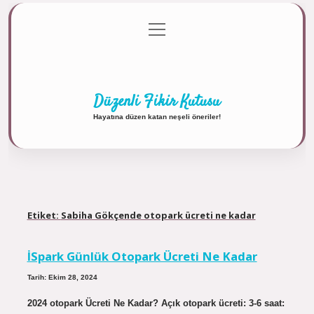
menüyü
Anasayfa
Gizlilik Politikası
Yasal Uyarı
aç
Hakkımızda
Düzenli Fikir Kutusu
Hayatına düzen katan neşeli öneriler!
Etiket:
Sabiha Gökçende otopark ücreti ne kadar
İSpark Günlük Otopark Ücreti Ne Kadar
Tarih: Ekim 28, 2024
2024 otopark Ücreti Ne Kadar? Açık otopark ücreti: 3-6 saat: