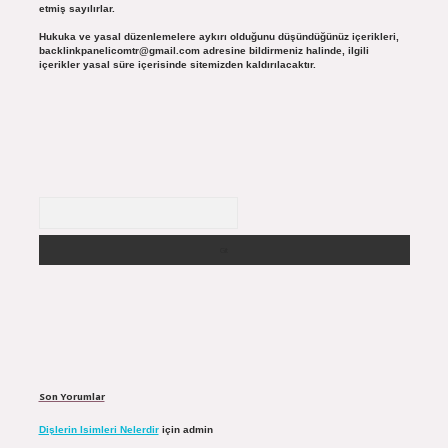
etmiş sayılırlar.
Hukuka ve yasal düzenlemelere aykırı olduğunu düşündüğünüz içerikleri,
backlinkpanelicomtr@gmail.com
adresine bildirmeniz halinde, ilgili
içerikler yasal süre içerisinde sitemizden kaldırılacaktır.
Arama
Son Yorumlar
Dişlerin Isimleri Nelerdir
için
admin