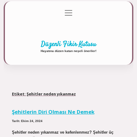
menüyü
Anasayfa
Gizlilik Politikası
Yasal Uyarı
aç
Hakkımızda
Düzenli Fikir Kutusu
Hayatına düzen katan neşeli öneriler!
Etiket:
Şehitler neden yıkanmaz
Şehitlerin Diri Olması Ne Demek
Tarih: Ekim 24, 2024
Şehitler neden yıkanmaz ve kefenlenmez? Şehitler üç