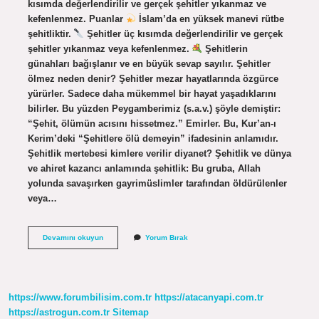
kısımda değerlendirilir ve gerçek şehitler yıkanmaz ve
kefenlenmez. Puanlar
İslam’da en yüksek manevi rütbe
şehitliktir.
Şehitler üç kısımda değerlendirilir ve gerçek
şehitler yıkanmaz veya kefenlenmez.
Şehitlerin
günahları bağışlanır ve en büyük sevap sayılır. Şehitler
ölmez neden denir? Şehitler mezar hayatlarında özgürce
yürürler. Sadece daha mükemmel bir hayat yaşadıklarını
bilirler. Bu yüzden Peygamberimiz (s.a.v.) şöyle demiştir:
“Şehit, ölümün acısını hissetmez.” Emirler. Bu, Kur’an-ı
Kerim’deki “Şehitlere ölü demeyin” ifadesinin anlamıdır.
Şehitlik mertebesi kimlere verilir diyanet? Şehitlik ve dünya
ve ahiret kazancı anlamında şehitlik: Bu gruba, Allah
yolunda savaşırken gayrimüslimler tarafından öldürülenler
veya…
Şehitlerin
Devamını okuyun
Yorum Bırak
Diri
Olması
Ne
Demek
https://www.forumbilisim.com.tr
https://atacanyapi.com.tr
https://astrogun.com.tr
Sitemap