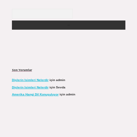
Arama
Son Yorumlar
Dişlerin Isimleri Nelerdir
için
admin
Dişlerin Isimleri Nelerdir
için
Sevda
Amerika Hangi Dil Konuşuluyor
için
admin