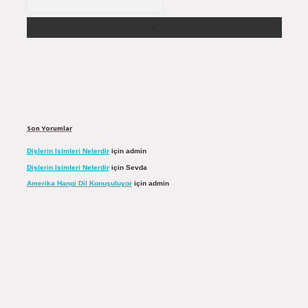
Son Yorumlar
Dişlerin Isimleri Nelerdir
için
admin
Dişlerin Isimleri Nelerdir
için
Sevda
Amerika Hangi Dil Konuşuluyor
için
admin