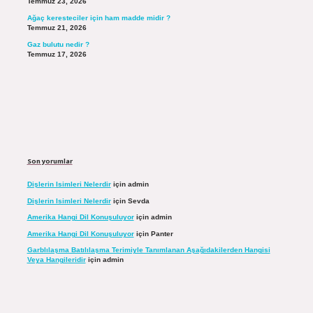
Temmuz 23, 2026
Ağaç keresteciler için ham madde midir ?
Temmuz 21, 2026
Gaz bulutu nedir ?
Temmuz 17, 2026
Son yorumlar
Dişlerin Isimleri Nelerdir
için
admin
Dişlerin Isimleri Nelerdir
için
Sevda
Amerika Hangi Dil Konuşuluyor
için
admin
Amerika Hangi Dil Konuşuluyor
için
Panter
Garblılaşma Batılılaşma Terimiyle Tanımlanan Aşağıdakilerden Hangisi
Veya Hangileridir
için
admin