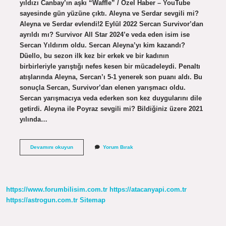
yıldızı Canbay’ın aşkı “Waffle” / Özel Haber – YouTube
sayesinde gün yüzüne çıktı. Aleyna ve Serdar sevgili mi?
Aleyna ve Serdar evlendi!2 Eylül 2022 Sercan Survivor’dan
ayrıldı mı? Survivor All Star 2024’e veda eden isim ise
Sercan Yıldırım oldu. Sercan Aleyna’yı kim kazandı?
Düello, bu sezon ilk kez bir erkek ve bir kadının
birbirleriyle yarıştığı nefes kesen bir mücadeleydi. Penaltı
atışlarında Aleyna, Sercan’ı 5-1 yenerek son puanı aldı. Bu
sonuçla Sercan, Survivor’dan elenen yarışmacı oldu.
Sercan yarışmacıya veda ederken son kez duygularını dile
getirdi. Aleyna ile Poyraz sevgili mi? Bildiğiniz üzere 2021
yılında…
Sercanla
Devamını okuyun
Yorum Bırak
Aleyna
Sevgili
Mi
https://www.forumbilisim.com.tr
https://atacanyapi.com.tr
https://astrogun.com.tr
Sitemap