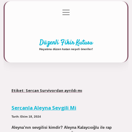
menüyü
Anasayfa
Gizlilik Politikası
Yasal Uyarı
aç
Hakkımızda
Düzenli Fikir Kutusu
Hayatına düzen katan neşeli öneriler!
Etiket:
Sercan Survivordan ayrıldı mı
Sercanla Aleyna Sevgili Mi
Tarih: Ekim 18, 2024
Aleyna’nın sevgilisi kimdir? Aleyna Kalaycıoğlu ile rap