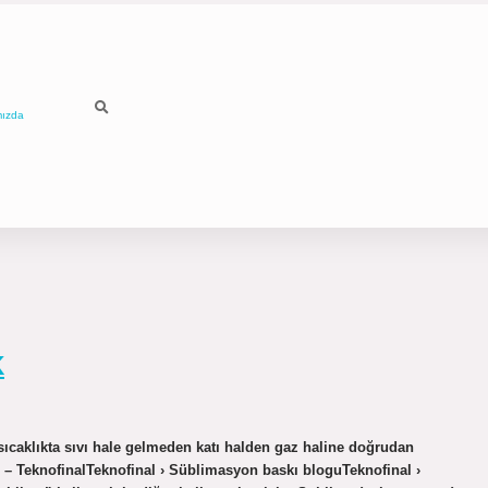
mızda
k
aklıkta sıvı hale gelmeden katı halden gaz haline doğrudan
r – TeknofinalTeknofinal › Süblimasyon baskı bloguTeknofinal ›