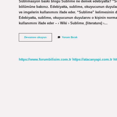
Süblimasyon baskı blogu Sublime ne demek edebiyatta? “Sub
bölümüne bakınız. Edebiyatta, sublime, okuyucunun duyuların
ve imgelerin kullanımını ifade eder. “Sublime” kelimesinin 
Edebiyatta, sublime, okuyucunun duyularını o kişinin normal
kullanımını ifade eder – › Wiki › Sublime_(literature) ›…
Süblime
Devamını okuyun
Yorum Bırak
Etmek
Ne
Demek
https://www.forumbilisim.com.tr
https://atacanyapi.com.tr
ht