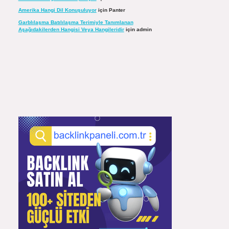
Amerika Hangi Dil Konuşuluyor
için
Panter
Garblılaşma Batılılaşma Terimiyle Tanımlanan
Aşağıdakilerden Hangisi Veya Hangileridir
için
admin