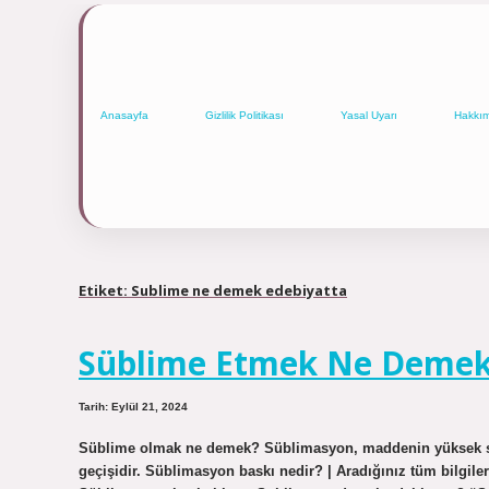
Anasayfa
Gizlilik Politikası
Yasal Uyarı
Hakkı
Etiket:
Sublime ne demek edebiyatta
Süblime Etmek Ne Deme
Tarih: Eylül 21, 2024
Süblime olmak ne demek? Süblimasyon, maddenin yüksek sıc
geçişidir. Süblimasyon baskı nedir? | Aradığınız tüm bilgile