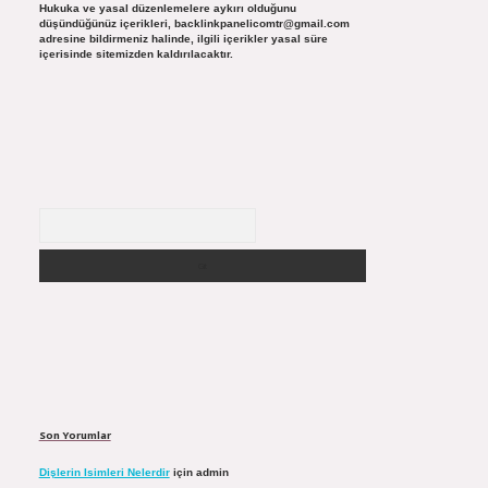
Hukuka ve yasal düzenlemelere aykırı olduğunu
düşündüğünüz içerikleri,
backlinkpanelicomtr@gmail.com
adresine bildirmeniz halinde, ilgili içerikler yasal süre
içerisinde sitemizden kaldırılacaktır.
Arama
Son Yorumlar
Dişlerin Isimleri Nelerdir
için
admin