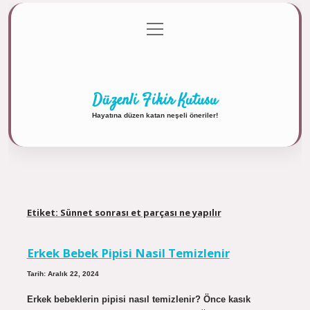
menüyü
Anasayfa
Gizlilik Politikası
Yasal Uyarı
aç
Hakkımızda
Düzenli Fikir Kutusu
Hayatına düzen katan neşeli öneriler!
Etiket:
Sünnet sonrası et parçası ne yapılır
Erkek Bebek Pipisi Nasil Temizlenir
Tarih: Aralık 22, 2024
Erkek bebeklerin pipisi nasıl temizlenir? Önce kasık