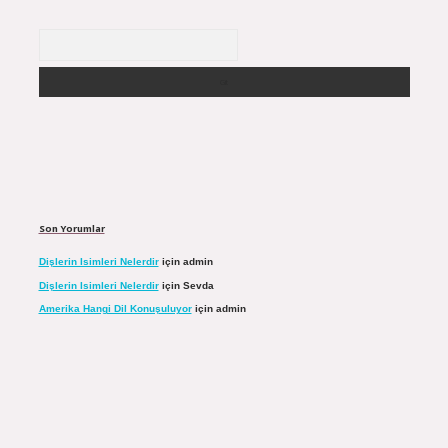
Arama
Son Yorumlar
Dişlerin Isimleri Nelerdir
için
admin
Dişlerin Isimleri Nelerdir
için
Sevda
Amerika Hangi Dil Konuşuluyor
için
admin