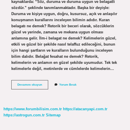
kaynaklarda: “Söz, duruma ve duruma uygun ve belagatli
sözdür.” şeklinde tanımlanmaktadır. Başka bir deyişle:
Duruma ve kişiye uygun, doğru, kusursuz, açık ve anlaşılır
konuşmanın kurallarını inceleyen bilimin adıdır. Kuran
belagatı ne demek? Retorik bir beceri olarak, sözcüklerin
güzel ve yerinde, zamana ve mekana uygun olması
anlamına gelir. İlm-i belagat ne demek? Kelimelerin güzel,
etkili ve güzel bir şekilde nasıl telaffuz edileceğini, bunun
için hangi şartların ve kuralların bulunduğunu inceleyen
bilim dalıdır. Belağat fesahat ne demek? Retorik,
kelimelerin ve anlamın en güzel şekilde uyumudur. Tek tek
kelimelerle değil, metinlerde ve cümlelerde kelimelerin…
Arap
Devamını okuyun
Yorum Bırak
Dili
Belagatı
Ne
Demek
https://www.forumbilisim.com.tr
https://atacanyapi.com.tr
https://astrogun.com.tr
Sitemap