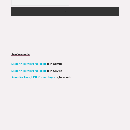
Son Yorumlar
Dişlerin Isimleri Nelerdir
için
admin
Dişlerin Isimleri Nelerdir
için
Sevda
Amerika Hangi Dil Konuşuluyor
için
admin