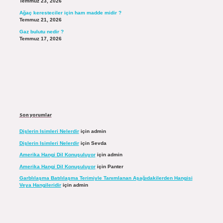
Temmuz 23, 2026
Ağaç keresteciler için ham madde midir ?
Temmuz 21, 2026
Gaz bulutu nedir ?
Temmuz 17, 2026
Son yorumlar
Dişlerin Isimleri Nelerdir
için
admin
Dişlerin Isimleri Nelerdir
için
Sevda
Amerika Hangi Dil Konuşuluyor
için
admin
Amerika Hangi Dil Konuşuluyor
için
Panter
Garblılaşma Batılılaşma Terimiyle Tanımlanan Aşağıdakilerden Hangisi
Veya Hangileridir
için
admin