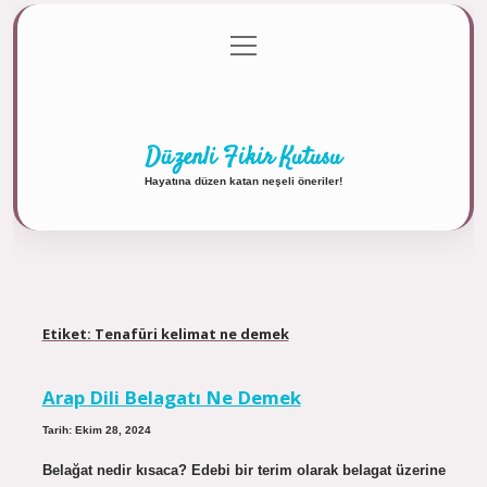
menüyü
Anasayfa
Gizlilik Politikası
Yasal Uyarı
aç
Hakkımızda
Düzenli Fikir Kutusu
Hayatına düzen katan neşeli öneriler!
Etiket:
Tenafüri kelimat ne demek
Arap Dili Belagatı Ne Demek
Tarih: Ekim 28, 2024
Belağat nedir kısaca? Edebi bir terim olarak belagat üzerine