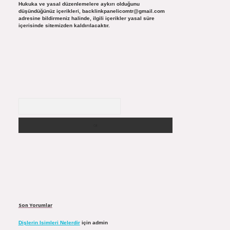
Hukuka ve yasal düzenlemelere aykırı olduğunu
düşündüğünüz içerikleri,
backlinkpanelicomtr@gmail.com
adresine bildirmeniz halinde, ilgili içerikler yasal süre
içerisinde sitemizden kaldırılacaktır.
Arama
Son Yorumlar
Dişlerin Isimleri Nelerdir
için
admin