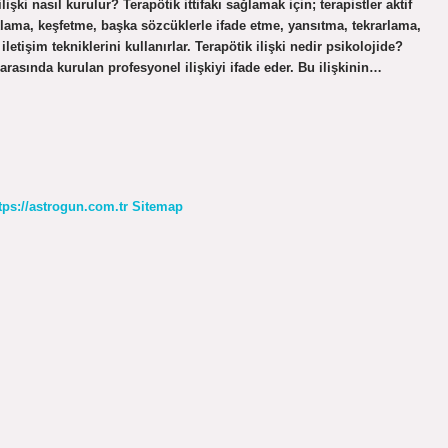
lişki nasıl kurulur? Terapötik ittifakı sağlamak için; terapistler aktif
klama, keşfetme, başka sözcüklerle ifade etme, yansıtma, tekrarlama,
etişim tekniklerini kullanırlar. Terapötik ilişki nedir psikolojide?
t arasında kurulan profesyonel ilişkiyi ifade eder. Bu ilişkinin…
tps://astrogun.com.tr
Sitemap