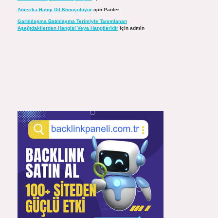
Amerika Hangi Dil Konuşuluyor
için
Panter
Garblılaşma Batılılaşma Terimiyle Tanımlanan
Aşağıdakilerden Hangisi Veya Hangileridir
için
admin