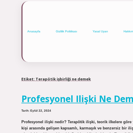
Anasayfa
Gizlilik Politikası
Yasal Uyarı
Hakkı
Etiket:
Terapötik işbirliği ne demek
Profesyonel Ilişki Ne De
Tarih: Eylül 22, 2024
Profesyonel ilişki nedir? Terapötik ilişki, teorik ilkelere göre
kişi arasında gelişen kapsamlı, karmaşık ve benzersiz bir ilişk