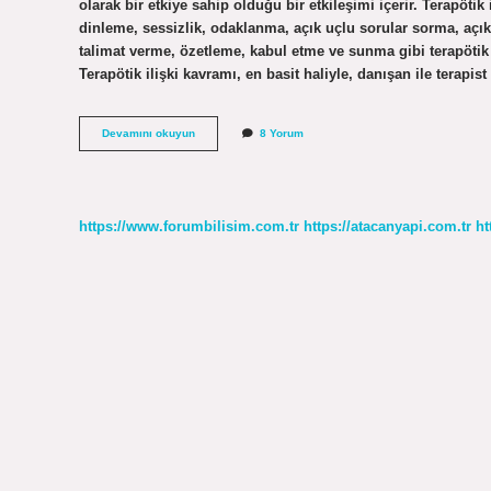
olarak bir etkiye sahip olduğu bir etkileşimi içerir. Terapötik i
dinleme, sessizlik, odaklanma, açık uçlu sorular sorma, açı
talimat verme, özetleme, kabul etme ve sunma gibi terapötik il
Terapötik ilişki kavramı, en basit haliyle, danışan ile terapis
Profesyonel
Devamını okuyun
8 Yorum
Ilişki
Ne
Demek
https://www.forumbilisim.com.tr
https://atacanyapi.com.tr
ht