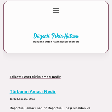
menüyü
Anasayfa
Gizlilik Politikası
Yasal Uyarı
aç
Hakkımızda
Düzenli Fikir Kutusu
Hayatına düzen katan neşeli öneriler!
Etiket:
Tesettürün amacı nedir
Türbanın Amacı Nedir
Tarih: Ekim 26, 2024
Başörtüsü amacı nedir? Başörtüsü, başı sıcaktan ve