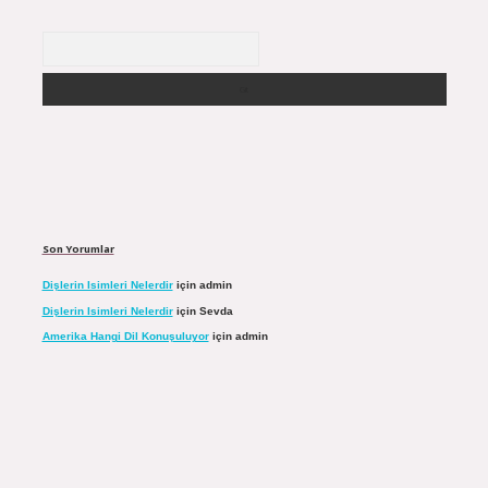
Arama
Son Yorumlar
Dişlerin Isimleri Nelerdir
için
admin
Dişlerin Isimleri Nelerdir
için
Sevda
Amerika Hangi Dil Konuşuluyor
için
admin