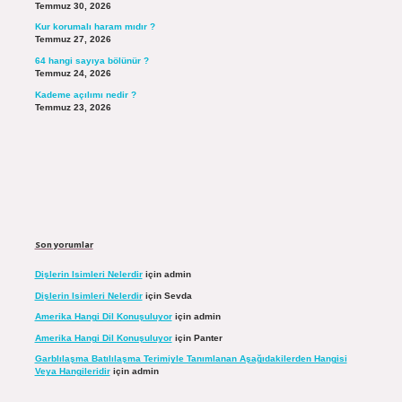
Temmuz 30, 2026
Kur korumalı haram mıdır ?
Temmuz 27, 2026
64 hangi sayıya bölünür ?
Temmuz 24, 2026
Kademe açılımı nedir ?
Temmuz 23, 2026
Son yorumlar
Dişlerin Isimleri Nelerdir
için
admin
Dişlerin Isimleri Nelerdir
için
Sevda
Amerika Hangi Dil Konuşuluyor
için
admin
Amerika Hangi Dil Konuşuluyor
için
Panter
Garblılaşma Batılılaşma Terimiyle Tanımlanan Aşağıdakilerden Hangisi
Veya Hangileridir
için
admin