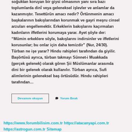
soğuktan koruyan bir giysi olmasının yanı sıra bazı
toplumlarda dinî veya geleneksel işlevler ve anlamlar da
kazanmıştır. Tesettürün amacı nedir? Örtünmenin amacı
başkalarının bakışlarından korunmak ve gayri meşru cinsel
arzuları engellemektir. Erkeklerin bakışlarını kaçırmaları
kadınların iffetlerini korumaya yarar. Ayet şöyle der:
“Mümin erkeklere söyle, bakışlarını indirsinler ve iffetlerini
korusunlar; bu onlar için daha temizdir” (Nur, 24/30).
Türban ne işe yarar? Hindu rahipleri tarafından da giyilir.
Başörtüsü ayrıca, türban takmayı Sünnet-i Muakkada
(gerçek gelenek) olarak gören Şii Müslümanlar arasında
dini bir gelenek olarak kullanılır. Türban ayrıca, Sufi
alimlerinin geleneksel baş örtüsüdür. Hindu rahipleri
tarafından…
Türbanın
Devamını okuyun
Yorum Bırak
Amacı
Nedir
https://www.forumbilisim.com.tr
https://atacanyapi.com.tr
https://astrogun.com.tr
Sitemap