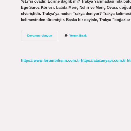
%17’si ovadır. Edirne dağlık mı? Trakya Yarımadası’nda bulu
Ege-Saroz Körfezi, batıda Meriç Nehri ve Meriç Ovası, doğuda 
elverişlidir. Trakya’ya neden Trakya deniyor? Trakya kelimes
kelimesinden türemiştir. Başka bir deyişle, Trakya “boğazla
Trakya
Devamını okuyun
Yorum Bırak
Dağlık
Mı
https://www.forumbilisim.com.tr
https://atacanyapi.com.tr
ht