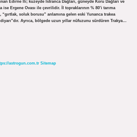
nan Edirne İli; kuzeyde Istranca Dağları, güneyde Koru Dağları ve
ise Ergene Ovası ile çevrilidir. İl topraklarının % 80’i tarıma
i, “gırtlak, soluk borusu” anlamına gelen eski Yunanca trakea
r diyarı”dır. Ayrıca, bölgede uzun yıllar nüfuzunu sürdüren Trakya…
tps://astrogun.com.tr
Sitemap