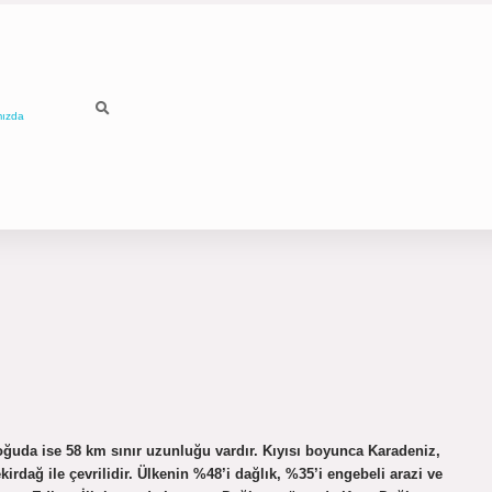
mızda
ğuda ise 58 km sınır uzunluğu vardır. Kıyısı boyunca Karadeniz,
dağ ile çevrilidir. Ülkenin %48’i dağlık, %35’i engebeli arazi ve