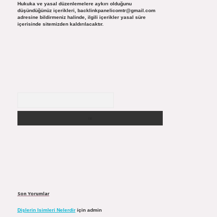
Hukuka ve yasal düzenlemelere aykırı olduğunu
düşündüğünüz içerikleri,
backlinkpanelicomtr@gmail.com
adresine bildirmeniz halinde, ilgili içerikler yasal süre
içerisinde sitemizden kaldırılacaktır.
Arama
Son Yorumlar
Dişlerin Isimleri Nelerdir
için
admin