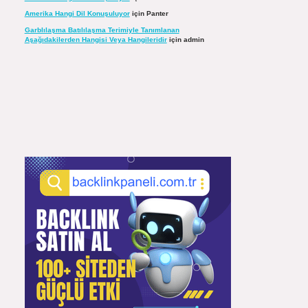
Amerika Hangi Dil Konuşuluyor
için
Panter
Garblılaşma Batılılaşma Terimiyle Tanımlanan
Aşağıdakilerden Hangisi Veya Hangileridir
için
admin