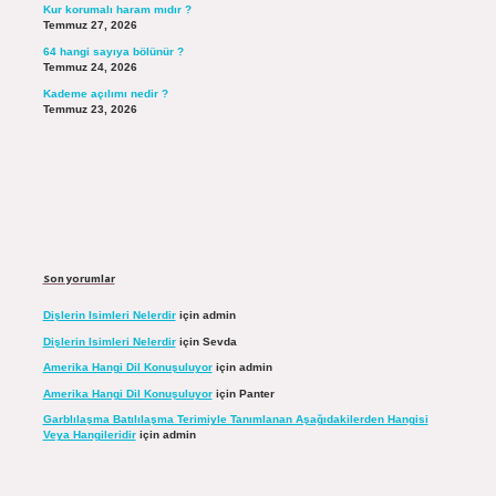
Kur korumalı haram mıdır ?
Temmuz 27, 2026
64 hangi sayıya bölünür ?
Temmuz 24, 2026
Kademe açılımı nedir ?
Temmuz 23, 2026
Son yorumlar
Dişlerin Isimleri Nelerdir
için
admin
Dişlerin Isimleri Nelerdir
için
Sevda
Amerika Hangi Dil Konuşuluyor
için
admin
Amerika Hangi Dil Konuşuluyor
için
Panter
Garblılaşma Batılılaşma Terimiyle Tanımlanan Aşağıdakilerden Hangisi
Veya Hangileridir
için
admin