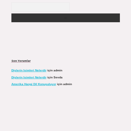
Arama
Son Yorumlar
Dişlerin Isimleri Nelerdir
için
admin
Dişlerin Isimleri Nelerdir
için
Sevda
Amerika Hangi Dil Konuşuluyor
için
admin