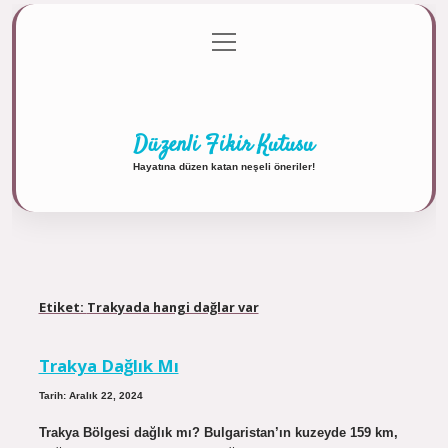
menüyü
Anasayfa
Gizlilik Politikası
Yasal Uyarı
aç
Hakkımızda
Düzenli Fikir Kutusu
Hayatına düzen katan neşeli öneriler!
Etiket:
Trakyada hangi dağlar var
Trakya Dağlık Mı
Tarih: Aralık 22, 2024
Trakya Bölgesi dağlık mı? Bulgaristan’ın kuzeyde 159 km,