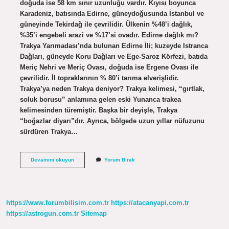
doğuda ise 58 km sınır uzunluğu vardır. Kıyısı boyunca
Karadeniz, batısında Edirne, güneydoğusunda İstanbul ve
güneyinde Tekirdağ ile çevrilidir. Ülkenin %48’i dağlık,
%35’i engebeli arazi ve %17’si ovadır. Edirne dağlık mı?
Trakya Yarımadası’nda bulunan Edirne İli; kuzeyde Istranca
Dağları, güneyde Koru Dağları ve Ege-Saroz Körfezi, batıda
Meriç Nehri ve Meriç Ovası, doğuda ise Ergene Ovası ile
çevrilidir. İl topraklarının % 80’i tarıma elverişlidir.
Trakya’ya neden Trakya deniyor? Trakya kelimesi, “gırtlak,
soluk borusu” anlamına gelen eski Yunanca trakea
kelimesinden türemiştir. Başka bir deyişle, Trakya
“boğazlar diyarı”dır. Ayrıca, bölgede uzun yıllar nüfuzunu
sürdüren Trakya…
Trakya
Devamını okuyun
Yorum Bırak
Dağlık
Mı
https://www.forumbilisim.com.tr
https://atacanyapi.com.tr
https://astrogun.com.tr
Sitemap