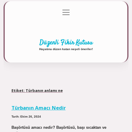
menüyü
Anasayfa
Gizlilik Politikası
Yasal Uyarı
aç
Hakkımızda
Düzenli Fikir Kutusu
Hayatına düzen katan neşeli öneriler!
Etiket:
Türbanın anlamı ne
Türbanın Amacı Nedir
Tarih: Ekim 26, 2024
Başörtüsü amacı nedir? Başörtüsü, başı sıcaktan ve