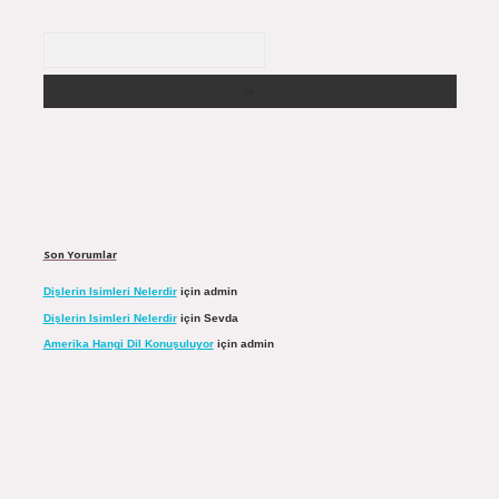
Arama
Son Yorumlar
Dişlerin Isimleri Nelerdir
için
admin
Dişlerin Isimleri Nelerdir
için
Sevda
Amerika Hangi Dil Konuşuluyor
için
admin