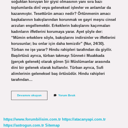
soğuktan koruyan bir giysi olmasının yanı sıra bazı
toplumlarda dinî veya geleneksel işlevler ve anlamlar da
kazanmıştır. Tesettürün amacı nedir? Örtünmenin amacı
başkalarının bakışlarından korunmak ve gayri meşru cinsel
arzuları engellemektir. Erkeklerin bakışlarını kaçırmaları
kadınların iffetlerini korumaya yarar. Ayet şöyle der:
“Mümin erkeklere söyle, bakışlarını indirsinler ve iffetlerini
korusunlar; bu onlar için daha temizdir” (Nur, 24/30).
Türban ne işe yarar? Hindu rahipleri tarafından da giyilir.
Başörtüsü ayrıca, türban takmayı Sünnet-i Muakkada
(gerçek gelenek) olarak gören Şii Müslümanlar arasında
dini bir gelenek olarak kullanılır. Türban ayrıca, Sufi
alimlerinin geleneksel baş örtüsüdür. Hindu rahipleri
tarafından…
Türbanın
Devamını okuyun
Yorum Bırak
Amacı
Nedir
https://www.forumbilisim.com.tr
https://atacanyapi.com.tr
https://astrogun.com.tr
Sitemap