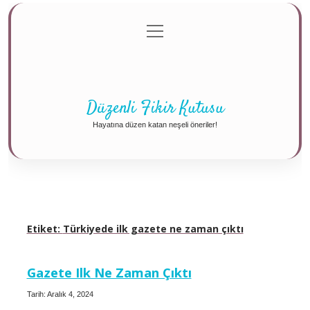
menüyü
Anasayfa
Gizlilik Politikası
Yasal Uyarı
aç
Hakkımızda
Düzenli Fikir Kutusu
Hayatına düzen katan neşeli öneriler!
Etiket:
Türkiyede ilk gazete ne zaman çıktı
Gazete Ilk Ne Zaman Çıktı
Tarih: Aralık 4, 2024