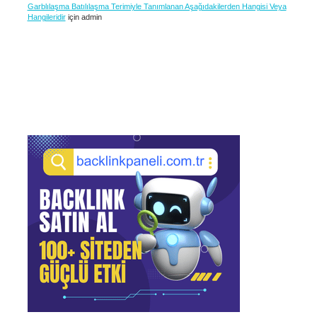
Garblılaşma Batılılaşma Terimiyle Tanımlanan Aşağıdakilerden Hangisi Veya
Hangileridir
için
admin