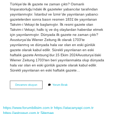
Türkiye’de ilk gazete ne zaman çıktı? Osmanlı
İmparatorluğu’ndaki ilk gazeteler yabancılar tarafından
yayınlanmıştır. İstanbul ve İzmir’de yayınlanan yabancı
gazetelerden sonra basın resmen 1831’de yayınlanan
Takvim-i Vekayi ile başlamıştır. İlk resmi gazete olan
Takvim-i Vekayi, halkı iç ve dış olaylardan haberdar etmek
için yayınlanmıştır. Dünyada ilk gazete ne zaman çıktı?
Avusturya’da Wiener Zeitung ilk olarak 1703’te
yayınlanmış ve dünyada hala var olan en eski günlük
gazete olarak kabul edilir. Sürekli yayınlanan en eski
haftalık gazete Amtsung’dur.15 Ekim 2024Avusturya’daki
Wiener Zeitung 1703’ten beri yayınlanmakta olup dünyada
hala var olan en eski günlük gazete olarak kabul edilir.
Sürekli yayınlanan en eski haftalık gazete…
Gazete
Devamını okuyun
Yorum Bırak
Ilk
Ne
Zaman
Çıktı
https://www.forumbilisim.com.tr
https://atacanyapi.com.tr
https://astrogun.com.tr
Sitemap