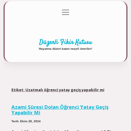
menüyü
Anasayfa
Gizlilik Politikası
Yasal Uyarı
aç
Hakkımızda
Düzenli Fikir Kutusu
Hayatına düzen katan neşeli öneriler!
Etiket:
Uzatmalı öğrenci yatay geçiş yapabilir mi
Azami Süresi Dolan Öğrenci Yatay Geçiş
Yapabilir Mi
Tarih: Ekim 28, 2024