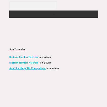
Arama
Son Yorumlar
Dişlerin Isimleri Nelerdir
için
admin
Dişlerin Isimleri Nelerdir
için
Sevda
Amerika Hangi Dil Konuşuluyor
için
admin