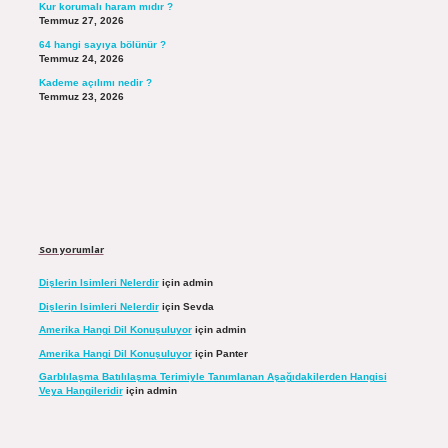
Kur korumalı haram mıdır ?
Temmuz 27, 2026
64 hangi sayıya bölünür ?
Temmuz 24, 2026
Kademe açılımı nedir ?
Temmuz 23, 2026
Son yorumlar
Dişlerin Isimleri Nelerdir
için
admin
Dişlerin Isimleri Nelerdir
için
Sevda
Amerika Hangi Dil Konuşuluyor
için
admin
Amerika Hangi Dil Konuşuluyor
için
Panter
Garblılaşma Batılılaşma Terimiyle Tanımlanan Aşağıdakilerden Hangisi
Veya Hangileridir
için
admin