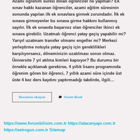
Azami öğrenim süresi dolan öğrenciler ne yapmalı? Ek
sınav hakkı kazanan öğrenciler, azami eğitim süresinin
sonunda yapılan ilk ek sınavlara girmek zorundadır. İlk ek
sınava girmeyenler bu sınava girme hakkını kullanmış
sayılır. İlk ek sınavda başarısız olan öğrenciler ikinci ek
sınava girebilir. Uzatmalı öğrenci yatay geçiş yapabilir mi?
Yarıyıl uzatmam transfer olmamı engeller mi? Merkezi
yerleştirme notuyla yatay geçiş için gereklilikleri
karşılıyorsanız, döneminizin uzatılması sorun olmaz.
Üniversite 7 yıl atılma kimleri kapsıyor? Bu durumu bir
örnekle açıklamak gerekirse, 4 yıllık lisans programında
öğrenim gören bir öğrenci, 7 yıllık azami süre içinde üst
üste 4 kez ders kaydını yaptırmadığı takdirde, ilgili…
Azami
Devamını okuyun
Yorum Bırak
Süresi
Dolan
Öğrenci
Yatay
Geçiş
https://www.forumbilisim.com.tr
https://atacanyapi.com.tr
Yapabilir
Mi
https://astrogun.com.tr
Sitemap