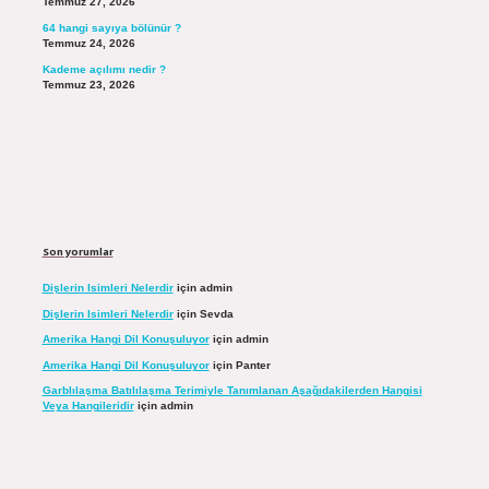
Temmuz 27, 2026
64 hangi sayıya bölünür ?
Temmuz 24, 2026
Kademe açılımı nedir ?
Temmuz 23, 2026
Son yorumlar
Dişlerin Isimleri Nelerdir
için
admin
Dişlerin Isimleri Nelerdir
için
Sevda
Amerika Hangi Dil Konuşuluyor
için
admin
Amerika Hangi Dil Konuşuluyor
için
Panter
Garblılaşma Batılılaşma Terimiyle Tanımlanan Aşağıdakilerden Hangisi
Veya Hangileridir
için
admin