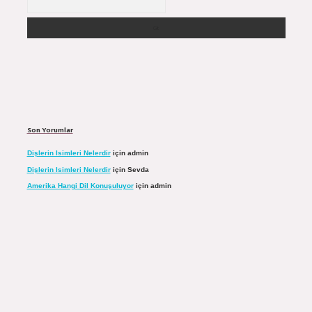
Son Yorumlar
Dişlerin Isimleri Nelerdir
için
admin
Dişlerin Isimleri Nelerdir
için
Sevda
Amerika Hangi Dil Konuşuluyor
için
admin