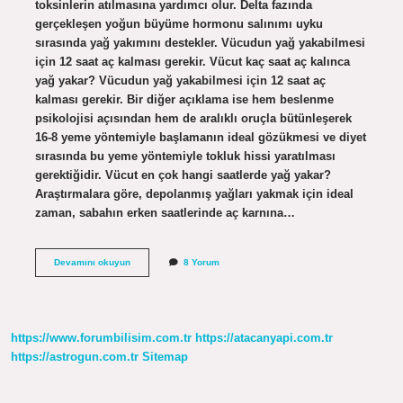
toksinlerin atılmasına yardımcı olur. Delta fazında
gerçekleşen yoğun büyüme hormonu salınımı uyku
sırasında yağ yakımını destekler. Vücudun yağ yakabilmesi
için 12 saat aç kalması gerekir. Vücut kaç saat aç kalınca
yağ yakar? Vücudun yağ yakabilmesi için 12 saat aç
kalması gerekir. Bir diğer açıklama ise hem beslenme
psikolojisi açısından hem de aralıklı oruçla bütünleşerek
16-8 yeme yöntemiyle başlamanın ideal gözükmesi ve diyet
sırasında bu yeme yöntemiyle tokluk hissi yaratılması
gerektiğidir. Vücut en çok hangi saatlerde yağ yakar?
Araştırmalara göre, depolanmış yağları yakmak için ideal
zaman, sabahın erken saatlerinde aç karnına…
Gece
Devamını okuyun
8 Yorum
Açlığı
Yağ
Yakar
Mı
https://www.forumbilisim.com.tr
https://atacanyapi.com.tr
https://astrogun.com.tr
Sitemap