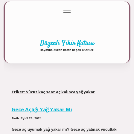
menüyü
Anasayfa
Gizlilik Politikası
Yasal Uyarı
aç
Hakkımızda
Düzenli Fikir Kutusu
Hayatına düzen katan neşeli öneriler!
Etiket:
Vücut kaç saat aç kalınca yağ yakar
Gece Açlığı Yağ Yakar Mı
Tarih: Eylül 23, 2024
Gece aç uyumak yağ yakar mı? Gece aç yatmak vücuttaki