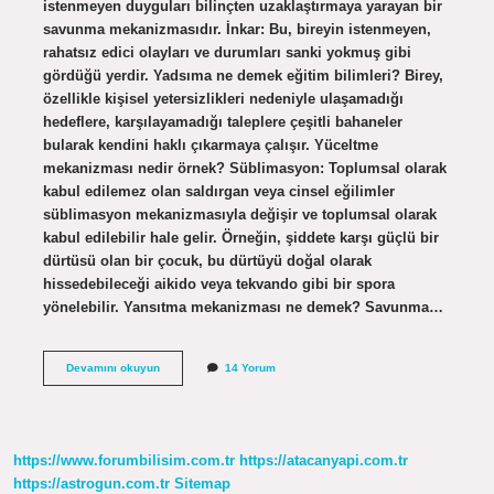
istenmeyen duyguları bilinçten uzaklaştırmaya yarayan bir
savunma mekanizmasıdır. İnkar: Bu, bireyin istenmeyen,
rahatsız edici olayları ve durumları sanki yokmuş gibi
gördüğü yerdir. Yadsıma ne demek eğitim bilimleri? Birey,
özellikle kişisel yetersizlikleri nedeniyle ulaşamadığı
hedeflere, karşılayamadığı taleplere çeşitli bahaneler
bularak kendini haklı çıkarmaya çalışır. Yüceltme
mekanizması nedir örnek? Süblimasyon: Toplumsal olarak
kabul edilemez olan saldırgan veya cinsel eğilimler
süblimasyon mekanizmasıyla değişir ve toplumsal olarak
kabul edilebilir hale gelir. Örneğin, şiddete karşı güçlü bir
dürtüsü olan bir çocuk, bu dürtüyü doğal olarak
hissedebileceği aikido veya tekvando gibi bir spora
yönelebilir. Yansıtma mekanizması ne demek? Savunma…
Yadsıma
Devamını okuyun
14 Yorum
Mekanizması
Nedir
https://www.forumbilisim.com.tr
https://atacanyapi.com.tr
https://astrogun.com.tr
Sitemap