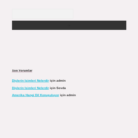
Arama
Son Yorumlar
Dişlerin Isimleri Nelerdir
için
admin
Dişlerin Isimleri Nelerdir
için
Sevda
Amerika Hangi Dil Konuşuluyor
için
admin