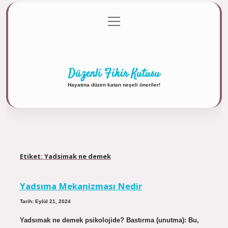
menüyü
Anasayfa
Gizlilik Politikası
Yasal Uyarı
aç
Hakkımızda
Düzenli Fikir Kutusu
Hayatına düzen katan neşeli öneriler!
Etiket:
Yadsimak ne demek
Yadsıma Mekanizması Nedir
Tarih: Eylül 21, 2024
Yadsımak ne demek psikolojide? Bastırma (unutma): Bu,