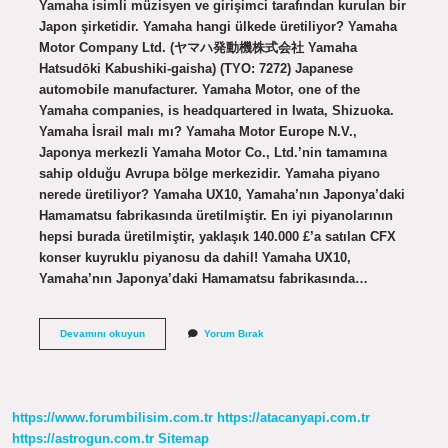
Yamaha isimli müzisyen ve girişimci tarafından kurulan bir
Japon şirketidir. Yamaha hangi ülkede üretiliyor? Yamaha
Motor Company Ltd. (ヤマハ発動機株式会社 Yamaha
Hatsudōki Kabushiki-gaisha) (TYO: 7272) Japanese
automobile manufacturer. Yamaha Motor, one of the
Yamaha companies, is headquartered in Iwata, Shizuoka.
Yamaha İsrail malı mı? Yamaha Motor Europe N.V.,
Japonya merkezli Yamaha Motor Co., Ltd.’nin tamamına
sahip olduğu Avrupa bölge merkezidir. Yamaha piyano
nerede üretiliyor? Yamaha UX10, Yamaha’nın Japonya’daki
Hamamatsu fabrikasında üretilmiştir. En iyi piyanolarının
hepsi burada üretilmiştir, yaklaşık 140.000 £’a satılan CFX
konser kuyruklu piyanosu da dahil! Yamaha UX10,
Yamaha’nın Japonya’daki Hamamatsu fabrikasında…
Yamaha
Devamını okuyun
Yorum Bırak
Flüt
Nerede
Üretiliyor
https://www.forumbilisim.com.tr
https://atacanyapi.com.tr
https://astrogun.com.tr
Sitemap