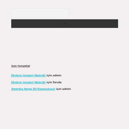
Arama
Son Yorumlar
Dişlerin Isimleri Nelerdir
için
admin
Dişlerin Isimleri Nelerdir
için
Sevda
Amerika Hangi Dil Konuşuluyor
için
admin