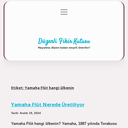
menüyü
Anasayfa
Gizlilik Politikası
Yasal Uyarı
aç
Hakkımızda
Düzenli Fikir Kutusu
Hayatına düzen katan neşeli öneriler!
Etiket:
Yamaha Flüt hangi ülkenin
Yamaha Flüt Nerede Üretiliyor
Tarih: Aralık 19, 2024
Yamaha Flüt hangi ülkenin? Yamaha, 1887 yılında Torakusu