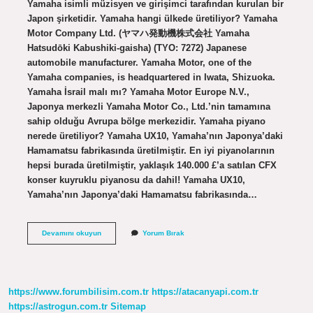
Yamaha isimli müzisyen ve girişimci tarafından kurulan bir
Japon şirketidir. Yamaha hangi ülkede üretiliyor? Yamaha
Motor Company Ltd. (ヤマハ発動機株式会社 Yamaha
Hatsudōki Kabushiki-gaisha) (TYO: 7272) Japanese
automobile manufacturer. Yamaha Motor, one of the
Yamaha companies, is headquartered in Iwata, Shizuoka.
Yamaha İsrail malı mı? Yamaha Motor Europe N.V.,
Japonya merkezli Yamaha Motor Co., Ltd.’nin tamamına
sahip olduğu Avrupa bölge merkezidir. Yamaha piyano
nerede üretiliyor? Yamaha UX10, Yamaha’nın Japonya’daki
Hamamatsu fabrikasında üretilmiştir. En iyi piyanolarının
hepsi burada üretilmiştir, yaklaşık 140.000 £’a satılan CFX
konser kuyruklu piyanosu da dahil! Yamaha UX10,
Yamaha’nın Japonya’daki Hamamatsu fabrikasında…
Yamaha
Devamını okuyun
Yorum Bırak
Flüt
Nerede
Üretiliyor
https://www.forumbilisim.com.tr
https://atacanyapi.com.tr
https://astrogun.com.tr
Sitemap