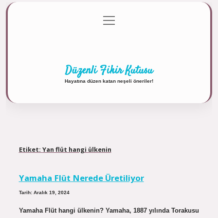
menüyü
Anasayfa
Gizlilik Politikası
Yasal Uyarı
aç
Hakkımızda
Düzenli Fikir Kutusu
Hayatına düzen katan neşeli öneriler!
Etiket:
Yan flüt hangi ülkenin
Yamaha Flüt Nerede Üretiliyor
Tarih: Aralık 19, 2024
Yamaha Flüt hangi ülkenin? Yamaha, 1887 yılında Torakusu