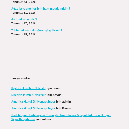
Temmuz 23, 2026
Ağaç keresteciler için ham madde midir ?
Temmuz 21, 2026
Gaz bulutu nedir ?
Temmuz 17, 2026
Tahin pekmez akciğere iyi gelir mi ?
Temmuz 15, 2026
Son yorumlar
Dişlerin Isimleri Nelerdir
için
admin
Dişlerin Isimleri Nelerdir
için
Sevda
Amerika Hangi Dil Konuşuluyor
için
admin
Amerika Hangi Dil Konuşuluyor
için
Panter
Garblılaşma Batılılaşma Terimiyle Tanımlanan Aşağıdakilerden Hangisi
Veya Hangileridir
için
admin