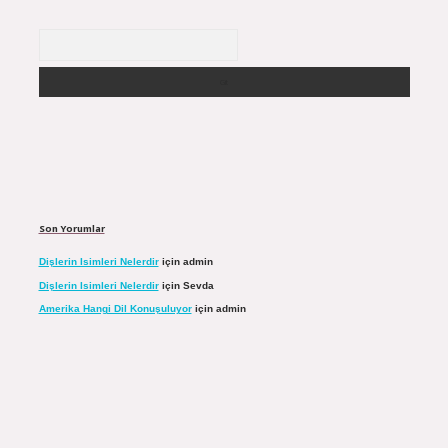
Arama
Son Yorumlar
Dişlerin Isimleri Nelerdir
için
admin
Dişlerin Isimleri Nelerdir
için
Sevda
Amerika Hangi Dil Konuşuluyor
için
admin