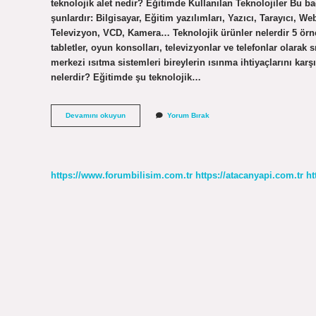
teknolojik alet nedir? Eğitimde Kullanılan Teknolojiler Bu b
şunlardır: Bilgisayar, Eğitim yazılımları, Yazıcı, Tarayıcı, Web
Televizyon, VCD, Kamera… Teknolojik ürünler nelerdir 5 örnek
tabletler, oyun konsolları, televizyonlar ve telefonlar olarak s
merkezi ısıtma sistemleri bireylerin ısınma ihtiyaçlarını karş
nelerdir? Eğitimde şu teknolojik…
Alet
Devamını okuyun
Yorum Bırak
Nedir
3
Sınıf
https://www.forumbilisim.com.tr
https://atacanyapi.com.tr
ht