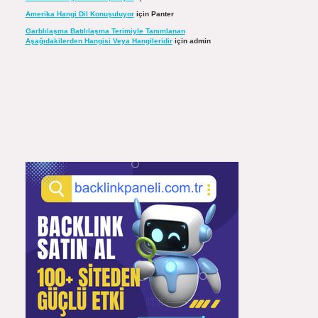
Amerika Hangi Dil Konuşuluyor
için
Panter
Garblılaşma Batılılaşma Terimiyle Tanımlanan
Aşağıdakilerden Hangisi Veya Hangileridir
için
admin