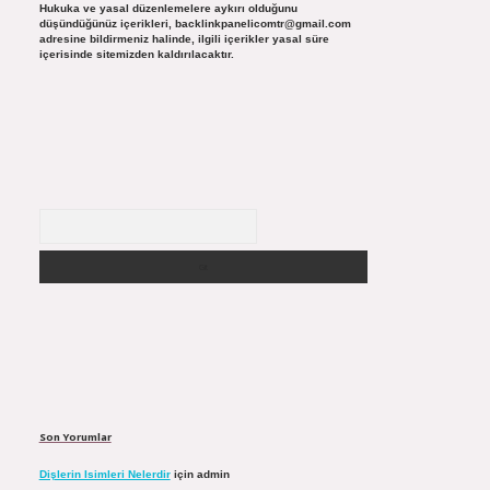
Hukuka ve yasal düzenlemelere aykırı olduğunu
düşündüğünüz içerikleri,
backlinkpanelicomtr@gmail.com
adresine bildirmeniz halinde, ilgili içerikler yasal süre
içerisinde sitemizden kaldırılacaktır.
Arama
Son Yorumlar
Dişlerin Isimleri Nelerdir
için
admin