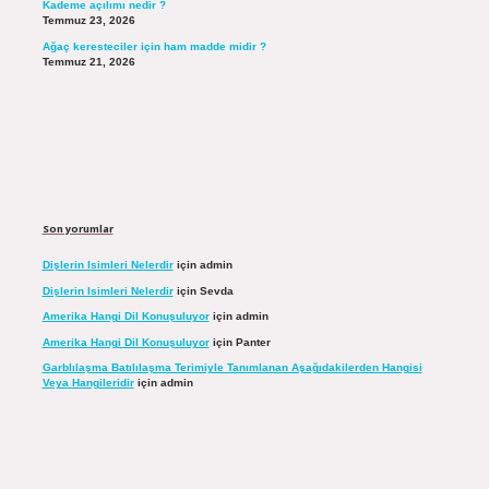
Kademe açılımı nedir ?
Temmuz 23, 2026
Ağaç keresteciler için ham madde midir ?
Temmuz 21, 2026
Son yorumlar
Dişlerin Isimleri Nelerdir
için
admin
Dişlerin Isimleri Nelerdir
için
Sevda
Amerika Hangi Dil Konuşuluyor
için
admin
Amerika Hangi Dil Konuşuluyor
için
Panter
Garblılaşma Batılılaşma Terimiyle Tanımlanan Aşağıdakilerden Hangisi
Veya Hangileridir
için
admin