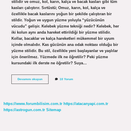
stilidir ve omuz, kol, karın, kalça ve bacak kasları gibi tüm
kasları çalıştırır. Sırtüstü; Omuz, karın, kol, kalça ve
özellikle bacak kaslarını yoğun bir şekilde çalıştıran bir
stildir. Yoğun ve uygun yüzme yoluyla “yüzücünün
vücudu” gelişir. Kelebek yüzme tekniği nedir? Kelebek, her
iki kolun aynı anda hareket ettirildiği bir yüzme stilidir.
Kollar, bacaklar ve kalça hareketleri mükemmel bir uyum
içinde olmalıdır. Kas gücünün ana odak noktası olduğu bir
yüzme stilidir. Bu stil, özellikle yeni başlayanlar ve yaşlılar
için önerilmez. Yüzmede ilk ne öğretilir? Peki yüzme
kursundaki ilk derste ne öğretilir? Suya…
Kelebek
Devamını okuyun
10 Yorum
Yüzme
Zor
Mu
https://www.forumbilisim.com.tr
https://atacanyapi.com.tr
https://astrogun.com.tr
Sitemap