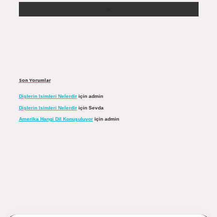
Son Yorumlar
Dişlerin Isimleri Nelerdir
için
admin
Dişlerin Isimleri Nelerdir
için
Sevda
Amerika Hangi Dil Konuşuluyor
için
admin
ulipbett.net/