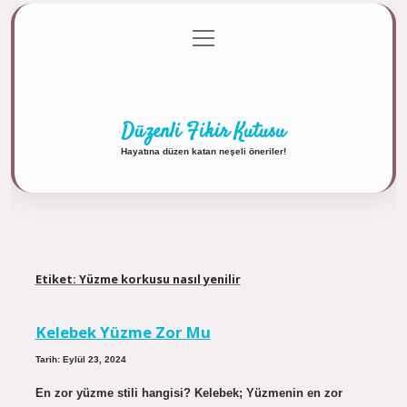
menüyü
Anasayfa
Gizlilik Politikası
Yasal Uyarı
aç
Hakkımızda
Düzenli Fikir Kutusu
Hayatına düzen katan neşeli öneriler!
Etiket:
Yüzme korkusu nasıl yenilir
Kelebek Yüzme Zor Mu
Tarih: Eylül 23, 2024
En zor yüzme stili hangisi? Kelebek; Yüzmenin en zor