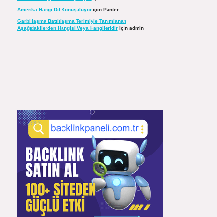
Amerika Hangi Dil Konuşuluyor
için
Panter
Garblılaşma Batılılaşma Terimiyle Tanımlanan
Aşağıdakilerden Hangisi Veya Hangileridir
için
admin