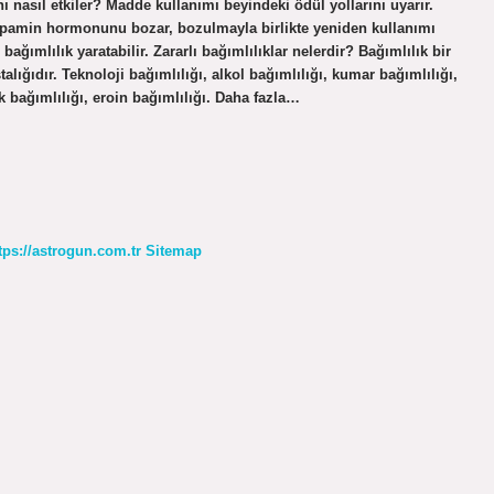
 nasıl etkiler? Madde kullanımı beyindeki ödül yollarını uyarır.
dopamin hormonunu bozar, bozulmayla birlikte yeniden kullanımı
ğımlılık yaratabilir. Zararlı bağımlılıklar nelerdir? Bağımlılık bir
talığıdır. Teknoloji bağımlılığı, alkol bağımlılığı, kumar bağımlılığı,
ck bağımlılığı, eroin bağımlılığı. Daha fazla…
tps://astrogun.com.tr
Sitemap