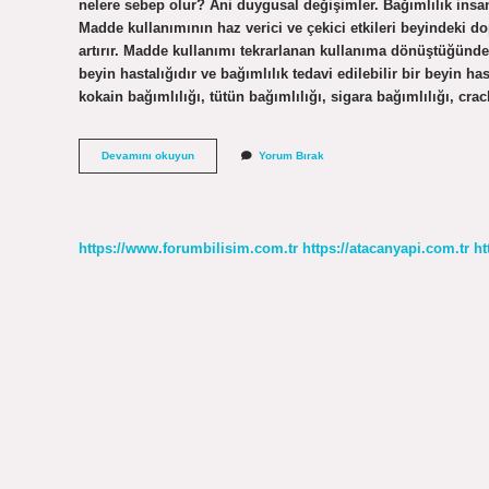
nelere sebep olur? Ani duygusal değişimler. Bağımlılık insanı
Madde kullanımının haz verici ve çekici etkileri beyindeki 
artırır. Madde kullanımı tekrarlanan kullanıma dönüştüğünde ba
beyin hastalığıdır ve bağımlılık tedavi edilebilir bir beyin has
kokain bağımlılığı, tütün bağımlılığı, sigara bağımlılığı, cra
Bağımlılık
Devamını okuyun
Yorum Bırak
Zararları
Nedir
Kısaca
https://www.forumbilisim.com.tr
https://atacanyapi.com.tr
ht