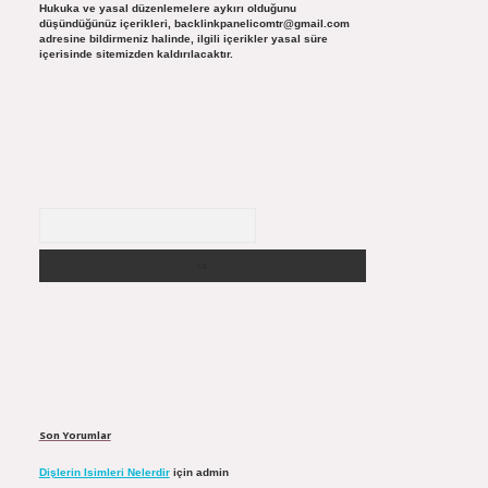
Hukuka ve yasal düzenlemelere aykırı olduğunu
düşündüğünüz içerikleri,
backlinkpanelicomtr@gmail.com
adresine bildirmeniz halinde, ilgili içerikler yasal süre
içerisinde sitemizden kaldırılacaktır.
Arama
Son Yorumlar
Dişlerin Isimleri Nelerdir
için
admin