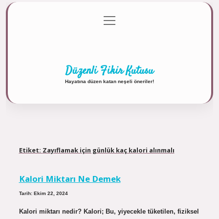
menüyü
Anasayfa
Gizlilik Politikası
Yasal Uyarı
aç
Hakkımızda
Düzenli Fikir Kutusu
Hayatına düzen katan neşeli öneriler!
Etiket:
Zayıflamak için günlük kaç kalori alınmalı
Kalori Miktarı Ne Demek
Tarih: Ekim 22, 2024
Kalori miktarı nedir? Kalori; Bu, yiyecekle tüketilen, fiziksel