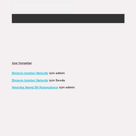
Arama
Son Yorumlar
Dişlerin Isimleri Nelerdir
için
admin
Dişlerin Isimleri Nelerdir
için
Sevda
Amerika Hangi Dil Konuşuluyor
için
admin