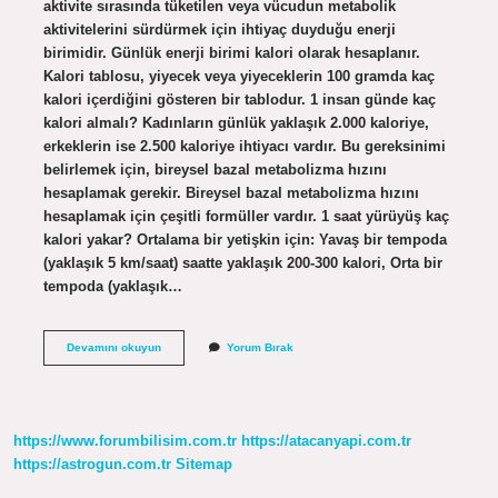
aktivite sırasında tüketilen veya vücudun metabolik
aktivitelerini sürdürmek için ihtiyaç duyduğu enerji
birimidir. Günlük enerji birimi kalori olarak hesaplanır.
Kalori tablosu, yiyecek veya yiyeceklerin 100 gramda kaç
kalori içerdiğini gösteren bir tablodur. 1 insan günde kaç
kalori almalı? Kadınların günlük yaklaşık 2.000 kaloriye,
erkeklerin ise 2.500 kaloriye ihtiyacı vardır. Bu gereksinimi
belirlemek için, bireysel bazal metabolizma hızını
hesaplamak gerekir. Bireysel bazal metabolizma hızını
hesaplamak için çeşitli formüller vardır. 1 saat yürüyüş kaç
kalori yakar? Ortalama bir yetişkin için: Yavaş bir tempoda
(yaklaşık 5 km/saat) saatte yaklaşık 200-300 kalori, Orta bir
tempoda (yaklaşık…
Kalori
Devamını okuyun
Yorum Bırak
Miktarı
Ne
Demek
https://www.forumbilisim.com.tr
https://atacanyapi.com.tr
https://astrogun.com.tr
Sitemap