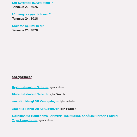
Kur korumalı haram mıdır ?
Temmuz 27, 2026
64 hangi sayıya bölünür ?
Temmuz 24, 2026
Kademe açılımı nedir ?
Temmuz 23, 2026
Son yorumlar
Dişlerin Isimleri Nelerdir
için
admin
Dişlerin Isimleri Nelerdir
için
Sevda
Amerika Hangi Dil Konuşuluyor
için
admin
Amerika Hangi Dil Konuşuluyor
için
Panter
Garblılaşma Batılılaşma Terimiyle Tanımlanan Aşağıdakilerden Hangisi
Veya Hangileridir
için
admin