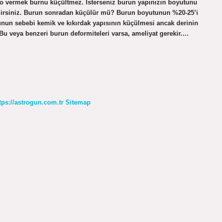
o vermek burnu küçültmez. İsterseniz burun yapınızın boyutunu
bilirsiniz. Burun sonradan küçülür mü? Burun boyutunun %20-25’i
unun sebebi kemik ve kıkırdak yapısının küçülmesi ancak derinin
u veya benzeri burun deformiteleri varsa, ameliyat gerekir.…
tps://astrogun.com.tr
Sitemap