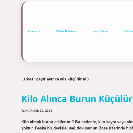
Anasayfa
Gizlilik Politikası
Yasal Uyarı
Hakkı
Etiket:
Zayıflayınca yüz küçülür mü
Kilo Alınca Burun Küçülü
Tarih: Aralık 20, 2024
Kilo almak burnu etkiler mi? Bu nedenle, kilo kaybı veya al
yoktur. Başka bir deyişle, yağ dokusunun Bose üzerinde hiçb