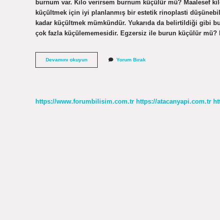
burnum var. Kilo verirsem burnum küçülür mü? Maalesef kil
küçültmek için iyi planlanmış bir estetik rinoplasti düşüne
kadar küçültmek mümkündür. Yukarıda da belirtildiği gibi b
çok fazla küçülememesidir. Egzersiz ile burun küçülür mü? B
Kilo
Devamını okuyun
Yorum Bırak
Alınca
Burun
Küçülür
Mü
https://www.forumbilisim.com.tr
https://atacanyapi.com.tr
ht