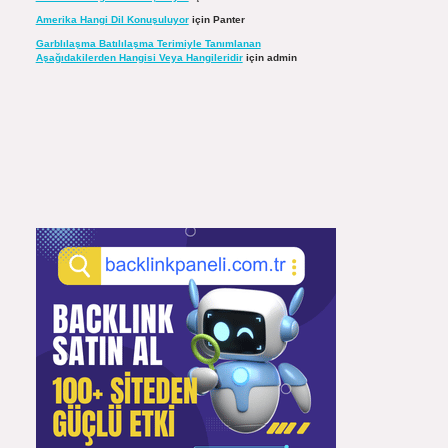
Amerika Hangi Dil Konuşuluyor
için
Panter
Garblılaşma Batılılaşma Terimiyle Tanımlanan
Aşağıdakilerden Hangisi Veya Hangileridir
için
admin