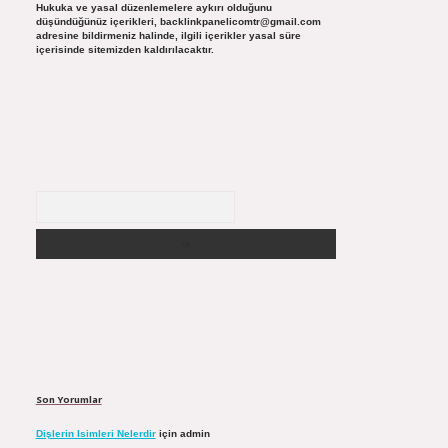
Hukuka ve yasal düzenlemelere aykırı olduğunu
düşündüğünüz içerikleri,
backlinkpanelicomtr@gmail.com
adresine bildirmeniz halinde, ilgili içerikler yasal süre
içerisinde sitemizden kaldırılacaktır.
Arama
Son Yorumlar
Dişlerin Isimleri Nelerdir
için
admin