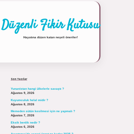
Düzenli Fikir Kutusu
Hayatına düzen katan neşeli öneriler!
Sidebar
https://tulipbett.net/
Son Yazılar
Yunanistan hangi ülkelerle savaştı ?
Ağustos 9, 2026
Kuyumculuk helal midir ?
Ağustos 8, 2026
Memeden sütün kesilmesi için ne yapmalı ?
Ağustos 7, 2026
Eksik benlik nedir ?
Ağustos 6, 2026
Avusturya’da asgari ücret ne kadar 2025 ?