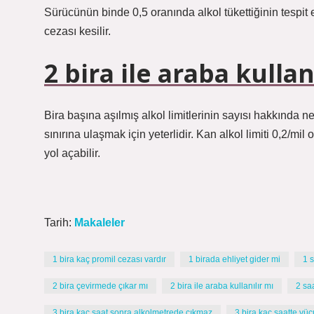
Sürücünün binde 0,5 oranında alkol tükettiğinin tespit 
cezası kesilir.
2 bira ile araba kullan
Bira başına aşılmış alkol limitlerinin sayısı hakkında n
sınırına ulaşmak için yeterlidir. Kan alkol limiti 0,2/mil
yol açabilir.
Tarih:
Makaleler
1 bira kaç promil cezası vardır
1 birada ehliyet gider mi
1 
2 bira çevirmede çıkar mı
2 bira ile araba kullanılır mı
2 sa
3 bira kaç saat sonra alkolmetrede çıkmaz
3 bira kaç saatte vücu