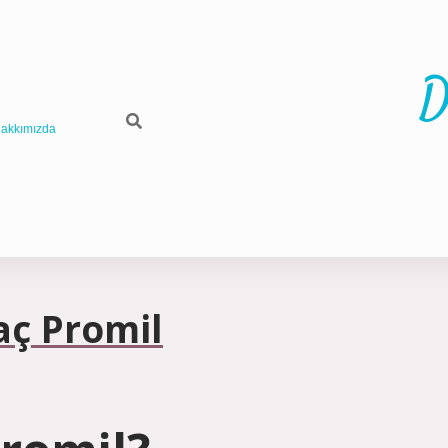
D
akkımızda
aç Promil