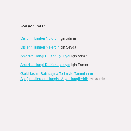
Son yorumlar
Dişlerin Isimleri Nelerdir
için
admin
Dişlerin Isimleri Nelerdir
için
Sevda
Amerika Hangi Dil Konuşuluyor
için
admin
Amerika Hangi Dil Konuşuluyor
için
Panter
Garblılaşma Batılılaşma Terimiyle Tanımlanan
Aşağıdakilerden Hangisi Veya Hangileridir
için
admin