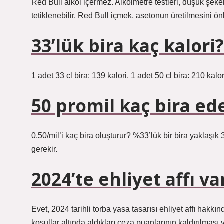
Red Bull alkol içermez. Alkolmetre testleri, düşük şeke
tetiklenebilir. Red Bull içmek, asetonun üretilmesini ö
33’lük bira kaç kalori?
1 adet 33 cl bira: 139 kalori. 1 adet 50 cl bira: 210 kalor
50 promil kaç bira ed
0,50/mil’i kaç bira oluşturur? %33’lük bir bira yaklaşık 3
gerekir.
2024’te ehliyet affı va
Evet, 2024 tarihli torba yasa tasarısı ehliyet affı hakk
koşullar altında aldıkları ceza puanlarının kaldırılması v