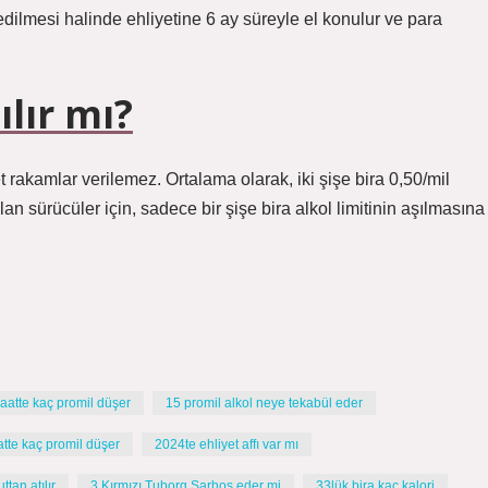
edilmesi halinde ehliyetine 6 ay süreyle el konulur ve para
ılır mı?
et rakamlar verilemez. Ortalama olarak, iki şişe bira 0,50/mil
 olan sürücüler için, sadece bir şişe bira alkol limitinin aşılmasına
saatte kaç promil düşer
15 promil alkol neye tekabül eder
atte kaç promil düşer
2024te ehliyet affı var mı
ttan atılır
3 Kırmızı Tuborg Sarhoş eder mi
33lük bira kaç kalori