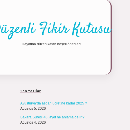
üzenli Fikir Kutusu
Hayatına düzen katan neşeli öneriler!
Sidebar
https://tulipb
Son Yazılar
Avusturya’da asgari ücret ne kadar 2025 ?
Ağustos 5, 2026
Bakara Suresi 48. ayet ne anlama gelir ?
Ağustos 4, 2026