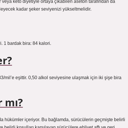
r veya keto diyetiyle ortaya çıkabilen aseton tarafından da
nleyecek kadar şeker seviyenizi yükseltmelidir.
i. 1 bardak bira: 84 kalori.
er?
3/mil’e eşittir. 0,50 alkol seviyesine ulaşmak için iki şişe bira
r mı?
ında hükümler içeriyor. Bu bağlamda, sürücülerin geçmişte belirli
e belirli koşulları karşılayan sürücülere ehliyet affı ve geri