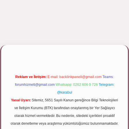
pbett.net/
Reklam ve İletişim:
E-mail:
backlinkpaneli@gmail.com
Teams:
forumhizmeti@gmail.com
Whatsapp: 0262 606 0 726
Telegram:
@karabul
Yasal Uyarı:
Sitemiz, 5651 Sayılı Kanun gereğince Bilgi Teknolojileri
ve İletişim Kurumu (BTK) tarafından onaylanmış bir Yer Sağlayıcı
olarak hizmet vermektedir. Bu nedenle, sitedeki içerikleri proaktif
olarak denetleme veya araştırma yükümlülüğümüz bulunmamaktadır.