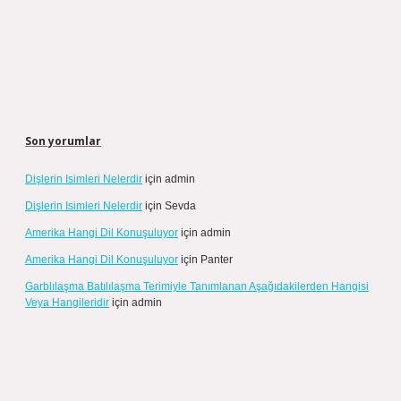
Son yorumlar
Dişlerin Isimleri Nelerdir
için
admin
Dişlerin Isimleri Nelerdir
için
Sevda
Amerika Hangi Dil Konuşuluyor
için
admin
Amerika Hangi Dil Konuşuluyor
için
Panter
Garblılaşma Batılılaşma Terimiyle Tanımlanan Aşağıdakilerden Hangisi
Veya Hangileridir
için
admin