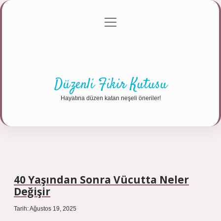
menüyü
Anasayfa
Gizlilik Politikası
Yasal Uyarı
aç
Hakkımızda
Düzenli Fikir Kutusu
Hayatına düzen katan neşeli öneriler!
40 Yaşından Sonra Vücutta Neler
Değişir
Tarih: Ağustos 19, 2025