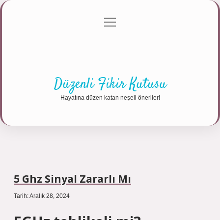
menüyü
Anasayfa
Gizlilik Politikası
Yasal Uyarı
aç
Hakkımızda
Düzenli Fikir Kutusu
Hayatına düzen katan neşeli öneriler!
5 Ghz Sinyal Zararlı Mı
Tarih: Aralık 28, 2024