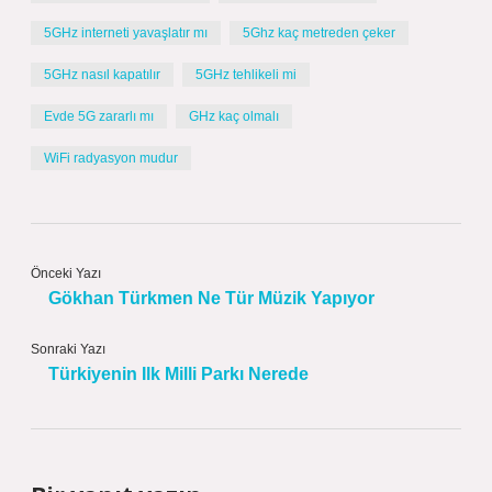
5GHz interneti yavaşlatır mı
5Ghz kaç metreden çeker
5GHz nasıl kapatılır
5GHz tehlikeli mi
Evde 5G zararlı mı
GHz kaç olmalı
WiFi radyasyon mudur
Önceki Yazı
Gökhan Türkmen Ne Tür Müzik Yapıyor
Sonraki Yazı
Türkiyenin Ilk Milli Parkı Nerede