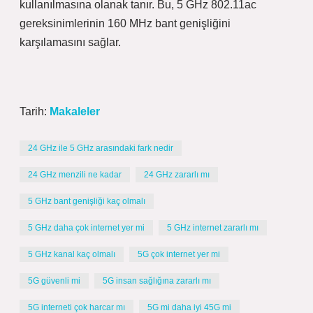
kullanılmasına olanak tanır. Bu, 5 GHz 802.11ac
gereksinimlerinin 160 MHz bant genişliğini
karşılamasını sağlar.
Tarih:
Makaleler
24 GHz ile 5 GHz arasındaki fark nedir
24 GHz menzili ne kadar
24 GHz zararlı mı
5 GHz bant genişliği kaç olmalı
5 GHz daha çok internet yer mi
5 GHz internet zararlı mı
5 GHz kanal kaç olmalı
5G çok internet yer mi
5G güvenli mi
5G insan sağlığına zararlı mı
5G interneti çok harcar mı
5G mi daha iyi 45G mi