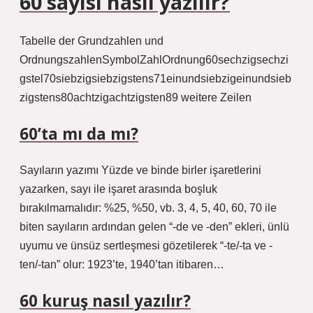
60 sayısı nasıl yazılır?
Tabelle der Grundzahlen und
OrdnungszahlenSymbolZahlOrdnung60sechzigsechzi
gstel70siebzigsiebzigstens71einundsiebzigeinundsieb
zigstens80achtzigachtzigsten89 weitere Zeilen
60’ta mı da mı?
Sayıların yazımı Yüzde ve binde birler işaretlerini
yazarken, sayı ile işaret arasında boşluk
bırakılmamalıdır: %25, %50, vb. 3, 4, 5, 40, 60, 70 ile
biten sayıların ardından gelen “-de ve -den” ekleri, ünlü
uyumu ve ünsüz sertleşmesi gözetilerek “-te/-ta ve -
ten/-tan” olur: 1923’te, 1940’tan itibaren…
60 kuruş nasıl yazılır?