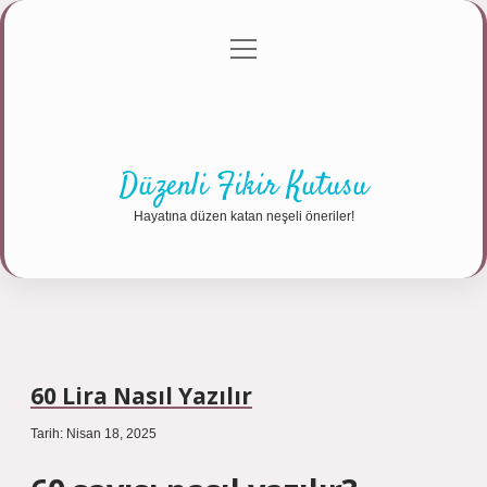
menüyü
Anasayfa
Gizlilik Politikası
Yasal Uyarı
aç
Hakkımızda
Düzenli Fikir Kutusu
Hayatına düzen katan neşeli öneriler!
60 Lira Nasıl Yazılır
Tarih: Nisan 18, 2025