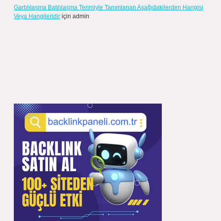
Garblılaşma Batılılaşma Terimiyle Tanımlanan Aşağıdakilerden Hangisi
Veya Hangileridir
için
admin