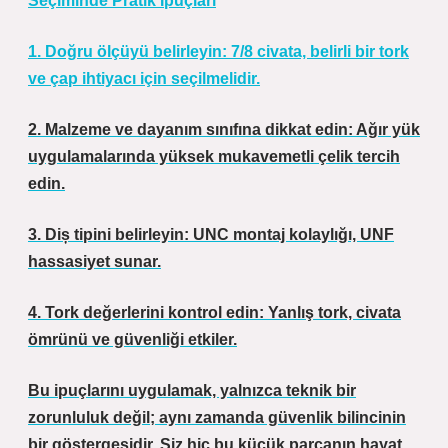
Seçiminde Pratik İpuçları
1. Doğru ölçüyü belirleyin: 7/8 civata, belirli bir tork
ve çap ihtiyacı için seçilmelidir.
2. Malzeme ve dayanım sınıfına dikkat edin: Ağır yük
uygulamalarında yüksek mukavemetli çelik tercih
edin.
3. Diș tipini belirleyin: UNC montaj kolaylığı, UNF
hassasiyet sunar.
4. Tork değerlerini kontrol edin: Yanlış tork, civata
ömrünü ve güvenliği etkiler.
Bu ipuçlarını uygulamak, yalnızca teknik bir
zorunluluk değil; aynı zamanda güvenlik bilincinin
bir göstergesidir. Siz hiç bu küçük parçanın hayat