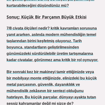
kurtarabileceğini düşündünüz mü?
Sonuç: Küçük Bir Parçanın Büyük Etkisi
7/8 civata ölçüleri nedir? kritik kavramları
sorusuna
yanıt ararken, aslında modern mühendisliğin temel
taşlarından birini keşfetmiş oluyoruz. Tarih
boyunca, standartların geliştirilmesinden
günümüzdeki sürdürülebilir üretim tartışmalarına
kadar civatalar, görünmez ama kritik bir rol oynuyor.
Bir sonraki kez bir makineyi tamir ettiğinizde veya
bir mobilyayı monte ettiğinizde, elinizdeki bu küçük
metal parçasının, güvenlik, dayanıklılık ve
mühendislik zekâsının bir sentezi olduğunu
hatırlayın. Bu küçük parçalar, dünyayı ayakta tutan
sessiz kahramanlar değil mi sizce de?