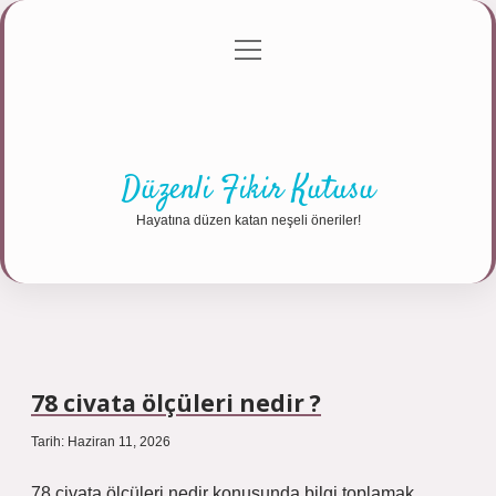
menüyü
Anasayfa
Gizlilik Politikası
Yasal Uyarı
aç
Hakkımızda
Düzenli Fikir Kutusu
Hayatına düzen katan neşeli öneriler!
78 civata ölçüleri nedir ?
Tarih: Haziran 11, 2026
78 civata ölçüleri nedir konusunda bilgi toplamak