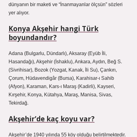
dünyanın bir maketi ve “İnanmayanlar ölçsün” sözleri
yer alıyor.
Konya Akşehir hangi Türk
boyundandır?
Adana (Bulgarlu, Dündarlı), Aksaray (Eyüb İli,
Hasandağı), Akşehir (İshaklu), Ankara, Aydın, Beğ S.
(Sivrihisar), Bozok (Yozgat, Kanak, İli Su), Çankırı,
Çorum, Hüdavendigâr (Bursa), Karahisar-ı Sahib
(Afyon), Karaman, Kars-ı Maraş (Kadirli), Kayseri,
Kırşehir, Konya, Kütahya, Maraş, Manisa, Sivas,
Tekirdağ.
Akşehir’de kaç koyu var?
Akşehir’de 1940 yılında 55 köy olduğu belirtilmektedir.