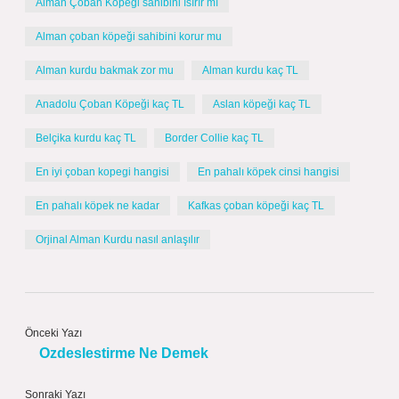
Alman Çoban Köpeği sahibini ısırır mı
Alman çoban köpeği sahibini korur mu
Alman kurdu bakmak zor mu
Alman kurdu kaç TL
Anadolu Çoban Köpeği kaç TL
Aslan köpeği kaç TL
Belçika kurdu kaç TL
Border Collie kaç TL
En iyi çoban kopegi hangisi
En pahalı köpek cinsi hangisi
En pahalı köpek ne kadar
Kafkas çoban köpeği kaç TL
Orjinal Alman Kurdu nasıl anlaşılır
Önceki Yazı
Ozdeslestirme Ne Demek
Sonraki Yazı