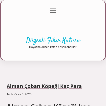
menüyü
Anasayfa
Gizlilik Politikası
Yasal Uyarı
aç
Hakkımızda
Düzenli Fikir Kutusu
Hayatına düzen katan neşeli öneriler!
Alman Çoban Köpeği Kaç Para
Tarih: Ocak 5, 2025