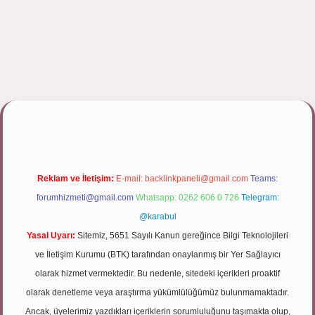
ulipbett.net/
Reklam ve İletişim:
E-mail:
backlinkpaneli@gmail.com
Teams:
forumhizmeti@gmail.com
Whatsapp: 0262 606 0 726
Telegram:
@karabul
Yasal Uyarı:
Sitemiz, 5651 Sayılı Kanun gereğince Bilgi Teknolojileri
ve İletişim Kurumu (BTK) tarafından onaylanmış bir Yer Sağlayıcı
olarak hizmet vermektedir. Bu nedenle, sitedeki içerikleri proaktif
olarak denetleme veya araştırma yükümlülüğümüz bulunmamaktadır.
Ancak, üyelerimiz yazdıkları içeriklerin sorumluluğunu taşımakta olup,