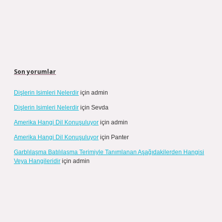
Son yorumlar
Dişlerin Isimleri Nelerdir
için
admin
Dişlerin Isimleri Nelerdir
için
Sevda
Amerika Hangi Dil Konuşuluyor
için
admin
Amerika Hangi Dil Konuşuluyor
için
Panter
Garblılaşma Batılılaşma Terimiyle Tanımlanan Aşağıdakilerden Hangisi
Veya Hangileridir
için
admin