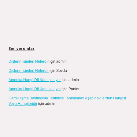
Son yorumlar
Dişlerin Isimleri Nelerdir
için
admin
Dişlerin Isimleri Nelerdir
için
Sevda
Amerika Hangi Dil Konuşuluyor
için
admin
Amerika Hangi Dil Konuşuluyor
için
Panter
Garblılaşma Batılılaşma Terimiyle Tanımlanan Aşağıdakilerden Hangisi
Veya Hangileridir
için
admin