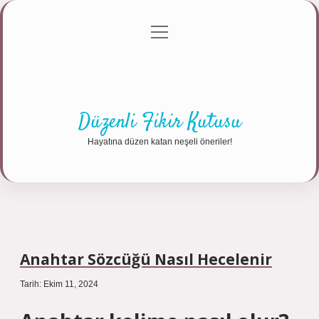
menüyü
Anasayfa
Gizlilik Politikası
Yasal Uyarı
aç
Hakkımızda
Düzenli Fikir Kutusu
Hayatına düzen katan neşeli öneriler!
Anahtar Sözcüğü Nasıl Hecelenir
Tarih: Ekim 11, 2024