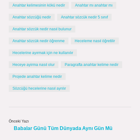
Anahtar kelimesinin kökü nedir
Anahtar mı anahtar mı
Anahtar sözcüğü nedir
Anahtar sözcük nedir 5 sınıf
Anahtar sözcük nedir nasıl bulunur
Anahtar sözcük nedir öğrenme
Heceleme nasıl öğretilir
Hecelerine ayırmak için ne kullanılır
Heceye ayirma nasıl olur
Paragrafta anahtar kelime nedir
Projede anahtar kelime nedir
Sözcüğü hecelerine nasıl ayrılır
Önceki Yazı
Babalar Günü Tüm Dünyada Aynı Gün Mü