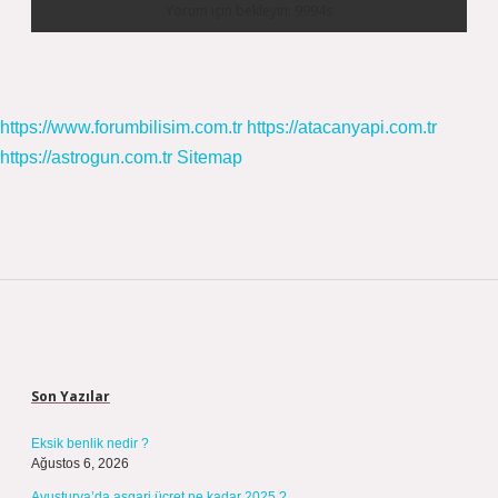
https://www.forumbilisim.com.tr
https://atacanyapi.com.tr
https://astrogun.com.tr
Sitemap
Sidebar
Son Yazılar
Eksik benlik nedir ?
Ağustos 6, 2026
Avusturya’da asgari ücret ne kadar 2025 ?