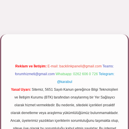
lipbett.net/
Reklam ve İletişim:
E-mail:
backlinkpaneli@gmail.com
Teams:
forumhizmeti@gmail.com
Whatsapp: 0262 606 0 726
Telegram:
@karabul
Yasal Uyarı:
Sitemiz, 5651 Sayılı Kanun gereğince Bilgi Teknolojileri
ve İletişim Kurumu (BTK) tarafından onaylanmış bir Yer Sağlayıcı
olarak hizmet vermektedir. Bu nedenle, sitedeki içerikleri proaktif
olarak denetleme veya araştırma yükümlülüğümüz bulunmamaktadır.
Ancak, üyelerimiz yazdıkları içeriklerin sorumluluğunu taşımakta olup,
siteye üye olarak bu sorumluluğu kabul etmiş sayılırlar. Bu internet