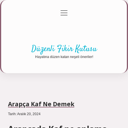
menüyü
Anasayfa
Gizlilik Politikası
Yasal Uyarı
aç
Hakkımızda
Düzenli Fikir Kutusu
Hayatına düzen katan neşeli öneriler!
Arapça Kaf Ne Demek
Tarih: Aralık 20, 2024