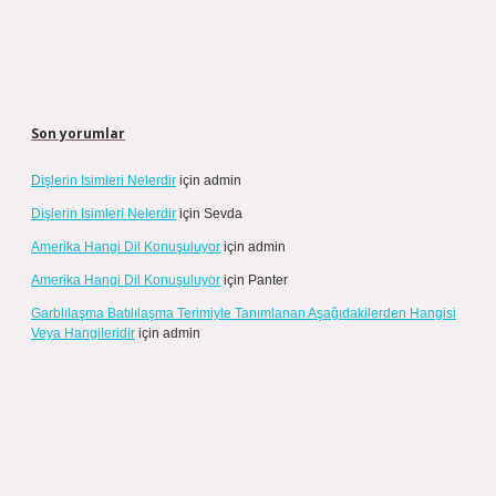
Son yorumlar
Dişlerin Isimleri Nelerdir
için
admin
Dişlerin Isimleri Nelerdir
için
Sevda
Amerika Hangi Dil Konuşuluyor
için
admin
Amerika Hangi Dil Konuşuluyor
için
Panter
Garblılaşma Batılılaşma Terimiyle Tanımlanan Aşağıdakilerden Hangisi
Veya Hangileridir
için
admin