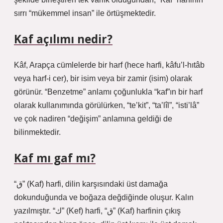
sırrı “mükemmel insan” ile örtüşmektedir.
Kaf açılımı nedir?
Kâf, Arapça cümlelerde bir harf (hece harfi, kâfu’l-hıtâb
veya harf-i cer), bir isim veya bir zamir (isim) olarak
görünür. “Benzetme” anlamı çoğunlukla “kaf”ın bir harf
olarak kullanımında görülürken, “te’kit”, “ta’lîl”, “isti’lâ”
ve çok nadiren “değişim” anlamına geldiği de
bilinmektedir.
Kaf mı gaf mı?
“ق” (Kaf) harfi, dilin karşısındaki üst damağa
dokunduğunda ve boğaza değdiğinde oluşur. Kalın
yazılmıştır. “ك” (Kef) harfi, “ق” (Kaf) harfinin çıkış