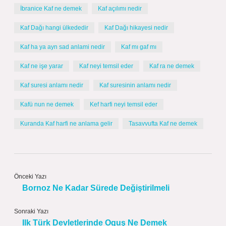
İbranice Kaf ne demek
Kaf açılımı nedir
Kaf Dağı hangi ülkededir
Kaf Dağı hikayesi nedir
Kaf ha ya ayn sad anlami nedir
Kaf mı gaf mı
Kaf ne işe yarar
Kaf neyi temsil eder
Kaf ra ne demek
Kaf suresi anlamı nedir
Kaf suresinin anlamı nedir
Kafü nun ne demek
Kef harfi neyi temsil eder
Kuranda Kaf harfi ne anlama gelir
Tasavvufta Kaf ne demek
Önceki Yazı
Bornoz Ne Kadar Sürede Değiştirilmeli
Sonraki Yazı
Ilk Türk Devletlerinde Oguş Ne Demek