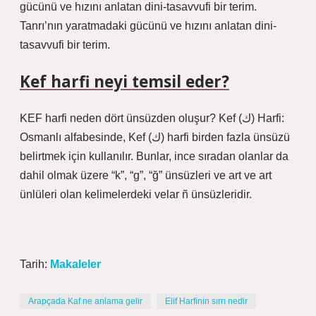
gücünü ve hızını anlatan dini-tasavvufi bir terim.
Tanrı’nın yaratmadaki gücünü ve hızını anlatan dini-
tasavvufi bir terim.
Kef harfi neyi temsil eder?
KEF harfi neden dört ünsüzden oluşur? Kef (ك) Harfi:
Osmanlı alfabesinde, Kef (ك) harfi birden fazla ünsüzü
belirtmek için kullanılır. Bunlar, ince sıradan olanlar da
dahil olmak üzere “k”, “g”, “ğ” ünsüzleri ve art ve art
ünlüleri olan kelimelerdeki velar ñ ünsüzleridir.
Tarih:
Makaleler
Arapçada Kaf ne anlama gelir
Elif Harfinin sırrı nedir