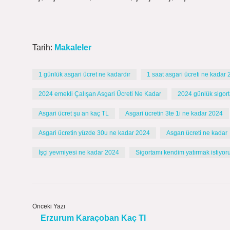
Tarih:
Makaleler
1 günlük asgari ücret ne kadardır
1 saat asgari ücreti ne kadar
2024 emekli Çalışan Asgari Ücreti Ne Kadar
2024 günlük sigort
Asgari ücret şu an kaç TL
Asgari ücretin 3te 1i ne kadar 2024
Asgari ücretin yüzde 30u ne kadar 2024
Asgarı ücreti ne kadar
İşçi yevmiyesi ne kadar 2024
Sigortamı kendim yatırmak istiyo
Önceki Yazı
Erzurum Karaçoban Kaç Tl