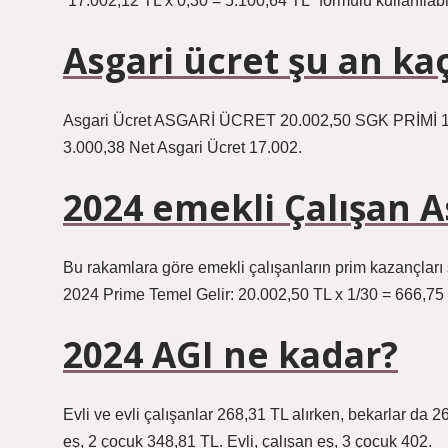
“17.002,12 TL x 0,30 = 5.100,64 TL” formülü kullanılabil
Asgari ücret şu an ka
Asgari Ücret ASGARİ ÜCRET 20.002,50 SGK PRİMİ 142
3.000,38 Net Asgari Ücret 17.002.
2024 emekli Çalışan A
Bu rakamlara göre emekli çalışanların prim kazançları 
2024 Prime Temel Gelir: 20.002,50 TL x 1/30 = 666,75
2024 AGI ne kadar?
Evli ve evli çalışanlar 268,31 TL alırken, bekarlar da 26
eş, 2 çocuk 348,81 TL. Evli, çalışan eş, 3 çocuk 402.