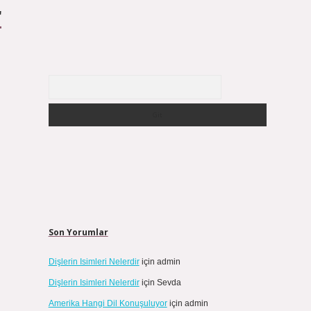
r
Arama
Son Yorumlar
Dişlerin Isimleri Nelerdir
için
admin
Dişlerin Isimleri Nelerdir
için
Sevda
Amerika Hangi Dil Konuşuluyor
için
admin