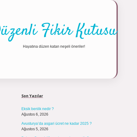
üzenli Fikir Kutusu
Hayatına düzen katan neşeli öneriler!
Sidebar
https://tulipb
Son Yazılar
Eksik benlik nedir ?
Ağustos 6, 2026
Avusturya’da asgari ücret ne kadar 2025 ?
Ağustos 5, 2026