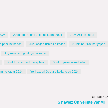
 2024
20 günlük asgari ücret ne kadar 2024
2024 AGI ne kadar
a primi ne kadar
2025 asgari ücreti ne kadar
30 bin brüt kaç net yapar
Asgari ücretin günlüğü ne kadar
Günlük ücret nasıl hesaplanır
Günlük yevmiye ne kadar
rum ne kadar 2024
Yeni asgari ücret ne kadar oldu 2024
Sonraki Yaz
Sınavsız Üniversite Var Mı