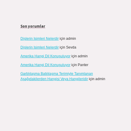
Son yorumlar
Dişlerin Isimleri Nelerdir
için
admin
Dişlerin Isimleri Nelerdir
için
Sevda
Amerika Hangi Dil Konuşuluyor
için
admin
Amerika Hangi Dil Konuşuluyor
için
Panter
Garblılaşma Batılılaşma Terimiyle Tanımlanan
Aşağıdakilerden Hangisi Veya Hangileridir
için
admin