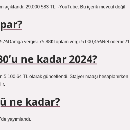
m açıklandı: 29.000 583 TL! -YouTube. Bu içerik mevcut değil.
apar?
84,57₺Damga vergisi-75,88₺Toplam vergi-5.000,45₺Net ödeme21
30’u ne kadar 2024?
olan 5.100,64 TL olarak güncellendi. Stajyer maaşı hesaplanırken
ir.
ğü ne kadar?
e’de yayımlandı.