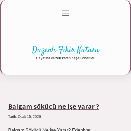
menüyü
Anasayfa
Gizlilik Politikası
Yasal Uyarı
aç
Hakkımızda
Düzenli Fikir Kutusu
Hayatına düzen katan neşeli öneriler!
Balgam sökücü ne işe yarar ?
Tarih: Ocak 15, 2026
Balgam Sökücü Ne İşe Yarar? Edebiyat