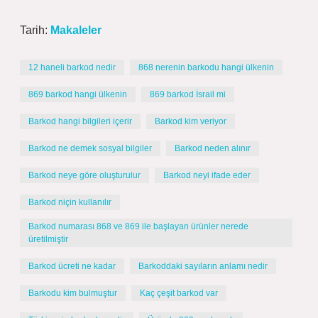
Tarih:
Makaleler
12 haneli barkod nedir
868 nerenin barkodu hangi ülkenin
869 barkod hangi ülkenin
869 barkod İsrail mi
Barkod hangi bilgileri içerir
Barkod kim veriyor
Barkod ne demek sosyal bilgiler
Barkod neden alınır
Barkod neye göre oluşturulur
Barkod neyi ifade eder
Barkod niçin kullanılır
Barkod numarası 868 ve 869 ile başlayan ürünler nerede
üretilmiştir
Barkod ücreti ne kadar
Barkoddaki sayıların anlamı nedir
Barkodu kim bulmuştur
Kaç çeşit barkod var