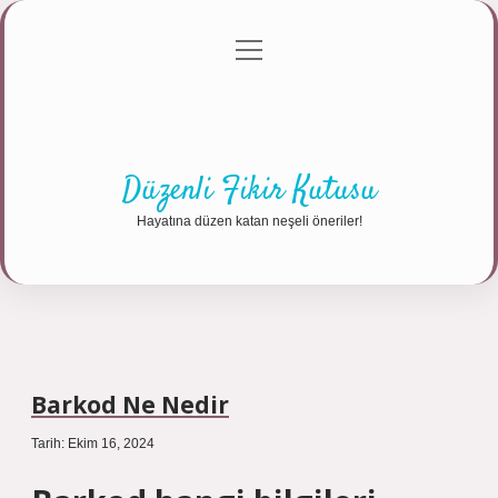
menüyü
Anasayfa
Gizlilik Politikası
Yasal Uyarı
aç
Hakkımızda
Düzenli Fikir Kutusu
Hayatına düzen katan neşeli öneriler!
Barkod Ne Nedir
Tarih: Ekim 16, 2024