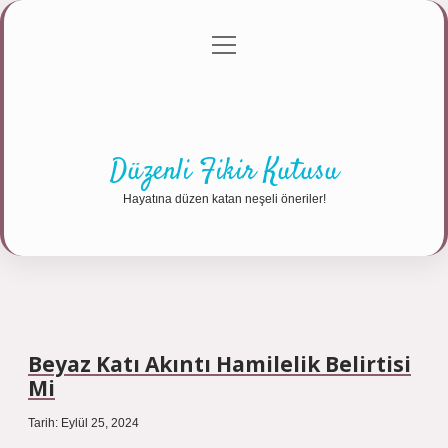
menüyü
Anasayfa
Gizlilik Politikası
Yasal Uyarı
aç
Hakkımızda
Düzenli Fikir Kutusu
Hayatına düzen katan neşeli öneriler!
Beyaz Katı Akıntı Hamilelik Belirtisi
Mi
Tarih: Eylül 25, 2024