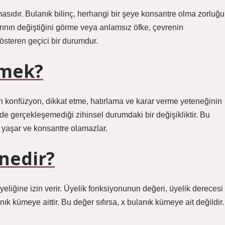
masıdır. Bulanık bilinç, herhangi bir şeye konsantre olma zorluğu
rının değiştiğini görme veya anlamsız öfke, çevrenin
gösteren geçici bir durumdur.
emek?
len konfüzyon, dikkat etme, hatırlama ve karar verme yeteneğinin
lde gerçekleşemediği zihinsel durumdaki bir değişikliktir. Bu
i yaşar ve konsantre olamazlar.
nedir?
eliğine izin verir. Üyelik fonksiyonunun değeri, üyelik derecesi
nık kümeye aittir. Bu değer sıfırsa, x bulanık kümeye ait değildir.