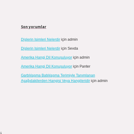
Son yorumlar
Dişlerin Isimleri Nelerdir
için
admin
Dişlerin Isimleri Nelerdir
için
Sevda
Amerika Hangi Dil Konuşuluyor
için
admin
Amerika Hangi Dil Konuşuluyor
için
Panter
Garblılaşma Batılılaşma Terimiyle Tanımlanan
Aşağıdakilerden Hangisi Veya Hangileridir
için
admin
i