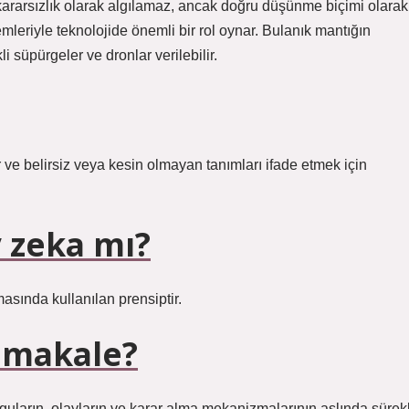
 kararsızlık olarak algılamaz, ancak doğru düşünme biçimi olarak
leriyle teknolojide önemli bir rol oynar. Bulanık mantığın
i süpürgeler ve dronlar verilebilir.
 ve belirsiz veya kesin olmayan tanımları ifade etmek için
 zeka mı?
sında kullanılan prensiptir.
 makale?
uların, olayların ve karar alma mekanizmalarının aslında sürekl