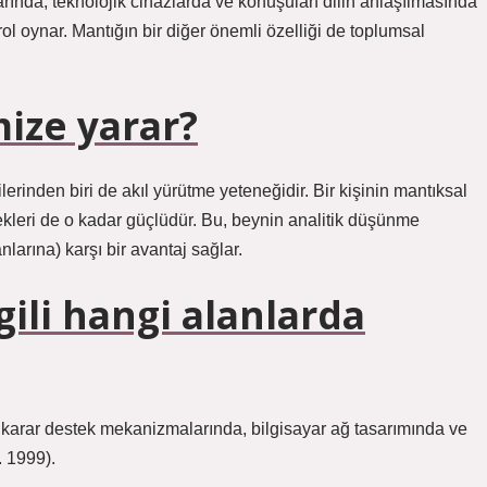
arında, teknolojik cihazlarda ve konuşulan dilin anlaşılmasında
rol oynar. Mantığın bir diğer önemli özelliği de toplumsal
ize yarar?
rinden biri de akıl yürütme yeteneğidir. Bir kişinin mantıksal
leri de o kadar güçlüdür. Bu, beynin analitik düşünme
anlarına) karşı bir avantaj sağlar.
lgili hangi alanlarda
 karar destek mekanizmalarında, bilgisayar ağ tasarımında ve
. 1999).