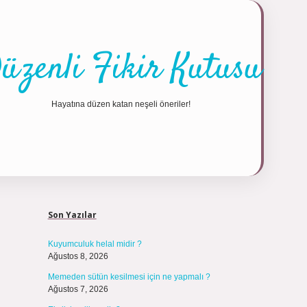
üzenli Fikir Kutusu
Hayatına düzen katan neşeli öneriler!
Sidebar
https://tulipb
Son Yazılar
Kuyumculuk helal midir ?
Ağustos 8, 2026
Memeden sütün kesilmesi için ne yapmalı ?
Ağustos 7, 2026