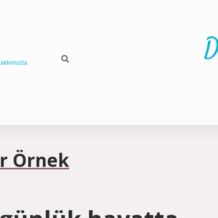
D
akkımızda
ir Örnek