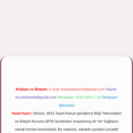
ulipbett.net/
Reklam ve İletişim:
E-mail:
backlinkpaneli@gmail.com
Teams:
forumhizmeti@gmail.com
Whatsapp: 0262 606 0 726
Telegram:
@karabul
Yasal Uyarı:
Sitemiz, 5651 Sayılı Kanun gereğince Bilgi Teknolojileri
ve İletişim Kurumu (BTK) tarafından onaylanmış bir Yer Sağlayıcı
olarak hizmet vermektedir. Bu nedenle, sitedeki içerikleri proaktif