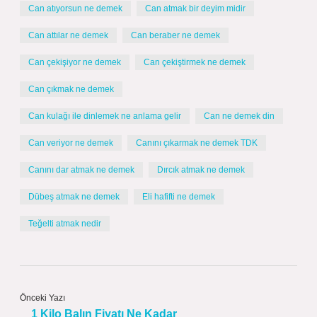
Can atıyorsun ne demek
Can atmak bir deyim midir
Can attılar ne demek
Can beraber ne demek
Can çekişiyor ne demek
Can çekiştirmek ne demek
Can çıkmak ne demek
Can kulağı ile dinlemek ne anlama gelir
Can ne demek din
Can veriyor ne demek
Canını çıkarmak ne demek TDK
Canını dar atmak ne demek
Dırcık atmak ne demek
Dübeş atmak ne demek
Eli hafifti ne demek
Teğelti atmak nedir
Önceki Yazı
1 Kilo Balın Fiyatı Ne Kadar