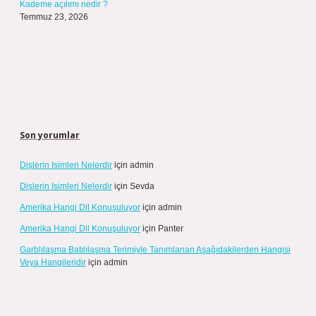
Kademe açılımı nedir ?
Temmuz 23, 2026
Son yorumlar
Dişlerin Isimleri Nelerdir
için
admin
Dişlerin Isimleri Nelerdir
için
Sevda
Amerika Hangi Dil Konuşuluyor
için
admin
Amerika Hangi Dil Konuşuluyor
için
Panter
Garblılaşma Batılılaşma Terimiyle Tanımlanan Aşağıdakilerden Hangisi
Veya Hangileridir
için
admin