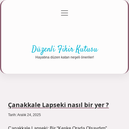
menüyü
Anasayfa
Gizlilik Politikası
Yasal Uyarı
aç
Hakkımızda
Düzenli Fikir Kutusu
Hayatına düzen katan neşeli öneriler!
Çanakkale Lapseki nasıl bir yer ?
Tarih: Aralık 24, 2025
Çanakkale Lapseki: Bir “Keşke Orada Olsaydım”