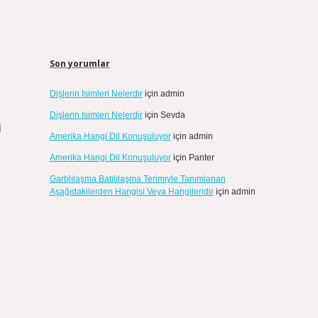
Son yorumlar
Dişlerin Isimleri Nelerdir
için
admin
Dişlerin Isimleri Nelerdir
için
Sevda
i
Amerika Hangi Dil Konuşuluyor
için
admin
Amerika Hangi Dil Konuşuluyor
için
Panter
Garblılaşma Batılılaşma Terimiyle Tanımlanan
Aşağıdakilerden Hangisi Veya Hangileridir
için
admin