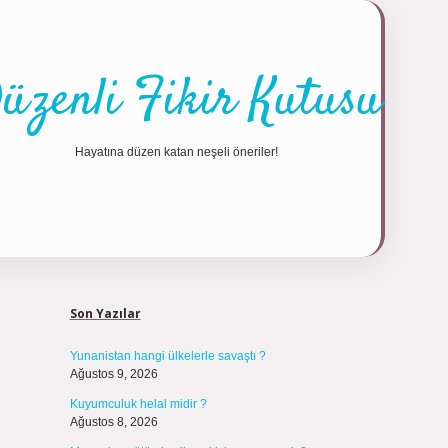
üzenli Fikir Kutusu
Hayatına düzen katan neşeli öneriler!
Sidebar
https://tulip
Son Yazılar
Yunanistan hangi ülkelerle savaştı ?
Ağustos 9, 2026
Kuyumculuk helal midir ?
Ağustos 8, 2026