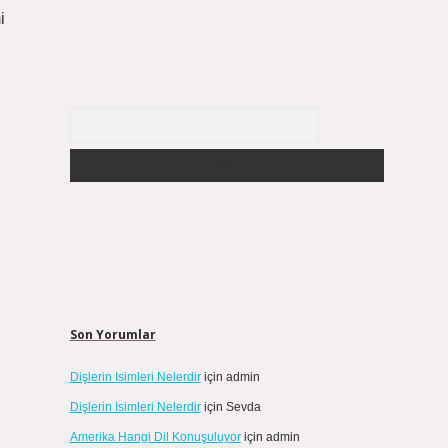
i
Arama
Son Yorumlar
Dişlerin Isimleri Nelerdir
için
admin
Dişlerin Isimleri Nelerdir
için
Sevda
Amerika Hangi Dil Konuşuluyor
için
admin